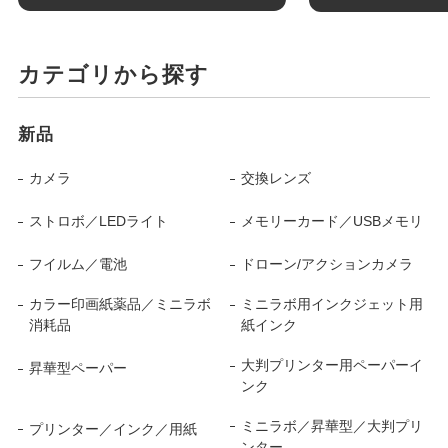
カテゴリから探す
新品
カメラ
交換レンズ
ストロボ／LEDライト
メモリーカード／USBメモリ
フイルム／電池
ドローン/アクションカメラ
カラー印画紙薬品／ミニラボ
ミニラボ用インクジェット用
消耗品
紙インク
大判プリンター用ペーパーイ
昇華型ペーパー
ンク
ミニラボ／昇華型／大判プリ
プリンター／インク／用紙
ンター