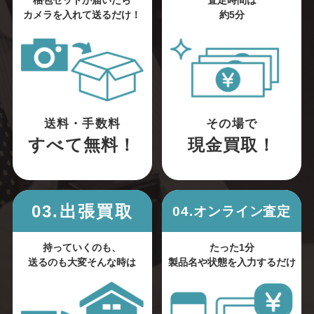
梱包セットが届いたら
査定時間は
カメラを入れて送るだけ！
約5分
送料・手数料
その場で
すべて無料！
現金買取！
03.出張買取
04.オンライン査定
持っていくのも、
たった1分
送るのも大変そんな時は
製品名や状態を入力するだけ