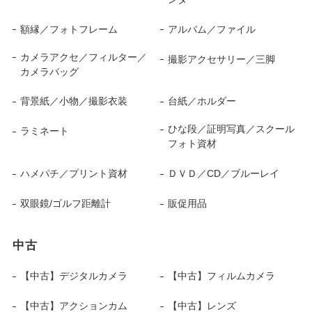
額縁／フォトフレーム
アルバム／ファイル
カメラアクセ／フィルター／
撮影アクセサリー／三脚
カメラバッグ
背景紙／小物／撮影衣装
台紙／ホルダー
ひな段／証明写真／スクール
ラミネート
フォト資材
ハメパチ／プリント資材
ＤＶＤ／CD／ブルーレイ
双眼鏡/ゴルフ距離計
販促用品
中古
【中古】デジタルカメラ
【中古】フィルムカメラ
【中古】アクションカム
【中古】レンズ