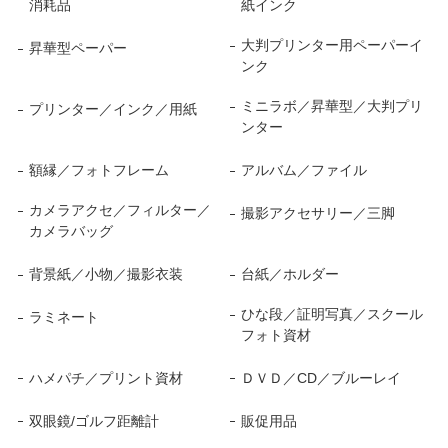
消耗品
紙インク
大判プリンター用ペーパーイ
昇華型ペーパー
ンク
ミニラボ／昇華型／大判プリ
プリンター／インク／用紙
ンター
額縁／フォトフレーム
アルバム／ファイル
カメラアクセ／フィルター／
撮影アクセサリー／三脚
カメラバッグ
背景紙／小物／撮影衣装
台紙／ホルダー
ひな段／証明写真／スクール
ラミネート
フォト資材
ハメパチ／プリント資材
ＤＶＤ／CD／ブルーレイ
双眼鏡/ゴルフ距離計
販促用品