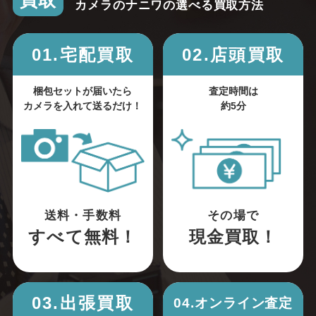
買取
カメラのナニワの選べる買取方法
01.宅配買取
02.店頭買取
梱包セットが届いたら
査定時間は
カメラを入れて送るだけ！
約5分
送料・手数料
その場で
すべて無料！
現金買取！
03.出張買取
04.オンライン査定