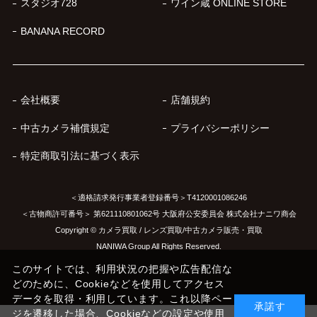
スタジオ728
ワイン蔵 ONLINE STORE
BANANA RECORD
会社概要
店舗規約
中古カメラ補償規定
プライバシーポリシー
特定商取引法に基づく表示
＜適格請求発行事業者登録番号＞T4120001086246
＜古物商許可番号＞ 第621110801062号 大阪府公安委員会 株式会社ナニワ商会
Copyright © カメラ買取 / レンズ買取/中古カメラ販売・買取
NANIWA Group All Rights Reserved.
このサイトでは、利用状況の把握や広告配信な
どのために、Cookieなどを使用してアクセス
データを取得・利用しています。これ以降ペー
承諾す
ジを遷移した場合、Cookieなどの設定や使用