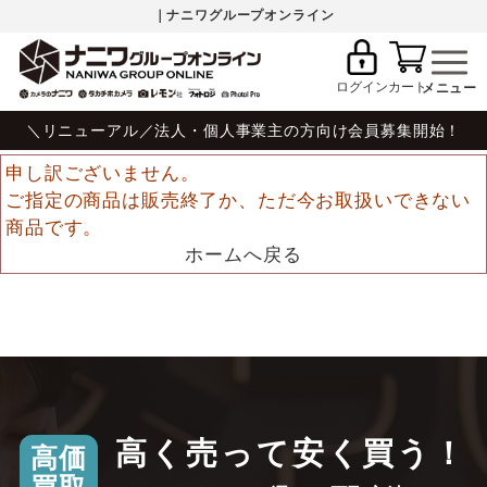
｜ナニワグループオンライン
ログイン
カート
＼リニューアル／法人・個人事業主の方向け会員募集開始！
申し訳ございません。
ご指定の商品は販売終了か、ただ今お取扱いできない
商品です。
ホームへ戻る
高く売って安く買う！
高価