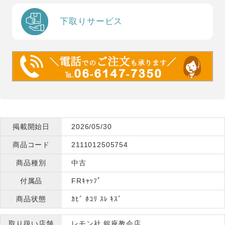
下取りサービス
掲載開始日
2026/05/30
商品コード
2111012505754
商品種別
中古
付属品
FRｷｬｯﾌﾟ
商品状態
ｶﾋﾞ ﾎｺﾘ ｽﾚ ｷｽﾞ
取り扱い店舗
レモン社 銀座教会店