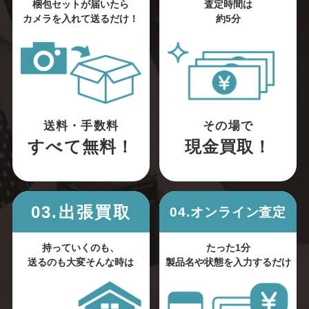
梱包セットが届いたら
査定時間は
カメラを入れて送るだけ！
約5分
送料・手数料
その場で
すべて無料！
現金買取！
03.出張買取
04.オンライン査定
持っていくのも、
たった1分
送るのも大変そんな時は
製品名や状態を入力するだけ