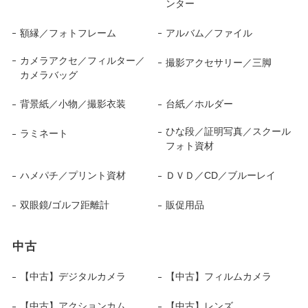
ンター
額縁／フォトフレーム
アルバム／ファイル
カメラアクセ／フィルター／
撮影アクセサリー／三脚
カメラバッグ
背景紙／小物／撮影衣装
台紙／ホルダー
ひな段／証明写真／スクール
ラミネート
フォト資材
ハメパチ／プリント資材
ＤＶＤ／CD／ブルーレイ
双眼鏡/ゴルフ距離計
販促用品
中古
【中古】デジタルカメラ
【中古】フィルムカメラ
【中古】アクションカム
【中古】レンズ