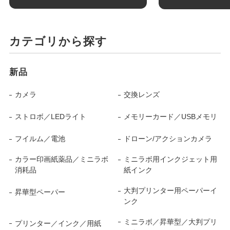
カテゴリから探す
新品
カメラ
交換レンズ
ストロボ／LEDライト
メモリーカード／USBメモリ
フイルム／電池
ドローン/アクションカメラ
カラー印画紙薬品／ミニラボ
ミニラボ用インクジェット用
消耗品
紙インク
大判プリンター用ペーパーイ
昇華型ペーパー
ンク
ミニラボ／昇華型／大判プリ
プリンター／インク／用紙