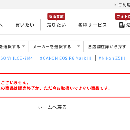
ご利
高価買取
フォト
へ
買いたい
売りたい
各種サービス
を選択する
メーカーを選択する
各店舗在庫から探す
SONY ILCE-7M4
CANON EOS R6 Mark III
Nikon Z5III
訳ございません。
定の商品は販売終了か、ただ今お取扱いできない商品です。
ホームへ戻る