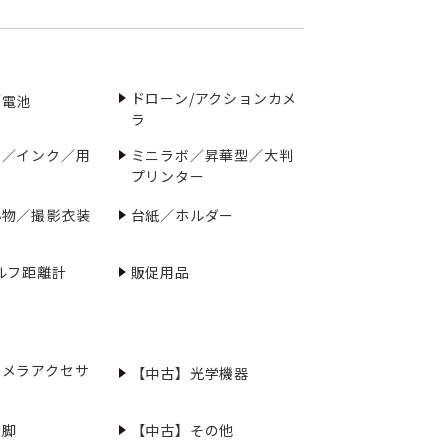
ドローン/アクションカメ
／電池
ラ
ー／インク／用
ミニラボ／昇華型／大判
プリンター
小物／撮影衣装
台紙／ホルダー
ルフ距離計
販促用品
カメラアクセサ
【中古】光学機器
三脚
【中古】その他