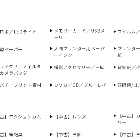
メモリーカード／USBメ
ロボ／LEDライト
フイルム
モリ
大判プリンター用ペーパ
プリンタ
型ペーパー
ーインク
紙
ラアクセ／フィルタ
撮影アクセサリー／三脚
背景紙／
カメラバッグ
パチ／プリント資材
ＤＶＤ／CD／ブルーレイ
双眼鏡/ゴ
【中古】
古】アクションカム
【中古】レンズ
リー
古】筆記具
【中古】三脚
【中古】