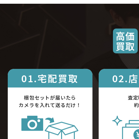
高価
買取
01.宅配買取
02.
梱包セットが届いたら
査定
カメラを入れて送るだけ！
約