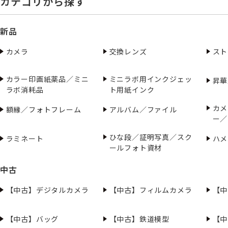
カテゴリから探す
新品
カメラ
交換レンズ
スト
カラー印画紙薬品／ミニ
ミニラボ用インクジェッ
昇華
ラボ消耗品
ト用紙インク
カメ
額縁／フォトフレーム
アルバム／ファイル
ー／
ひな段／証明写真／スク
ラミネート
ハメ
ールフォト資材
中古
【中古】デジタルカメラ
【中古】フィルムカメラ
【中
【中古】バッグ
【中古】鉄道模型
【中