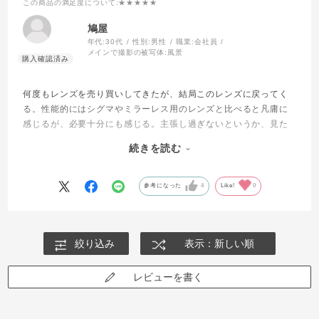
この商品の満足度について
:★★★★★
鳩屋
年代:
30代
性別:
男性
職業:
会社員
メインで撮影の被写体:
風景
何度もレンズを売り買いしてきたが、結局このレンズに戻ってく
る。性能的にはシグマやミラーレス用のレンズと比べると凡庸に
感じるが、必要十分にも感じる。主張し過ぎないというか、見た
ものをわりとそのまま忠実に再現してくれる印象がある。何を撮
続きを読む
ってもいつもの安心感があるというか、親しみのある描写をして
くれる。「そうそうこの被写体ってこんな感じだよね」みたい
な。
参考になった
4
Like!
0
昨今は開放からパキッと写るレンズも珍しくなくなったが、こう
いうサラサラした解像感を見せてくれるレンズはあまりない。
そういう意味では今だからこそ活きるレンズかもしれない。
絞り込み
表示：新しい順
レビューを書く