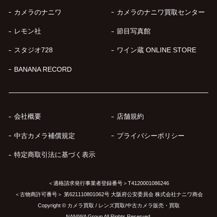
カメラのナニワ
カメラのナニワ買取センター
レモン社
節目写真館
スタジオ728
ワイン蔵 ONLINE STORE
BANANA RECORD
会社概要
店舗規約
中古カメラ補償規定
プライバシーポリシー
特定商取引法に基づく表示
＜適格請求発行事業者登録番号＞T4120001086246
＜古物商許可番号＞ 第621110801062号 大阪府公安委員会 株式会社ナニワ商会
Copyright © カメラ買取 / レンズ買取/中古カメラ販売・買取
NANIWA Group All Rights Reserved.