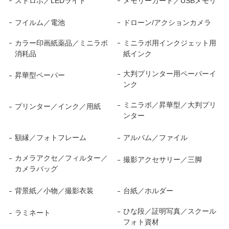
ストロボ／LEDライト
メモリーカード／USBメモリ
フイルム／電池
ドローン/アクションカメラ
カラー印画紙薬品／ミニラボ
ミニラボ用インクジェット用
消耗品
紙インク
大判プリンター用ペーパーイ
昇華型ペーパー
ンク
ミニラボ／昇華型／大判プリ
プリンター／インク／用紙
ンター
額縁／フォトフレーム
アルバム／ファイル
カメラアクセ／フィルター／
撮影アクセサリー／三脚
カメラバッグ
背景紙／小物／撮影衣装
台紙／ホルダー
ひな段／証明写真／スクール
ラミネート
フォト資材