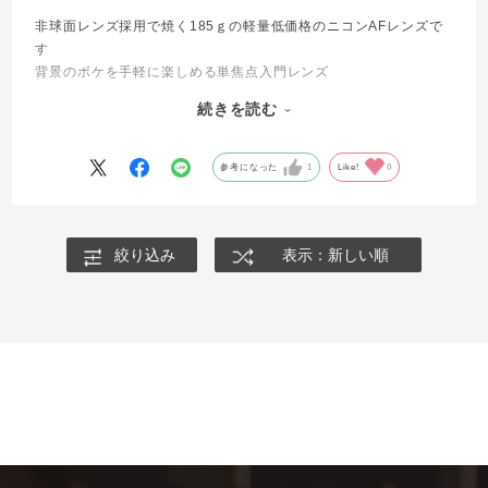
非球面レンズ採用で焼く185ｇの軽量低価格のニコンAFレンズで
す
背景のボケを手軽に楽しめる単焦点入門レンズ
コスパも高くニコンユーザーならば是非とも1本持っておくべきレ
続きを読む
ンズでしょう。
参考になった
1
Like!
0
絞り込み
表示：新しい順