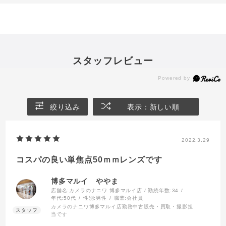
スタッフレビュー
絞り込み
表示：新しい順
2022.3.29
コスパの良い単焦点50ｍｍレンズです
博多マルイ ややま
店舗名:カメラのナニワ 博多マルイ店 / 勤続年数:34
年代:
50代
性別:
男性
職業:
会社員
カメラのナニワ博多マルイ店勤務中古販売・買取・撮影担
当です