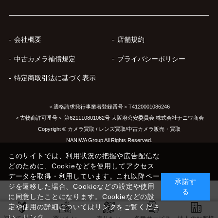
会社概要
店舗規約
中古カメラ補償規定
プライバシーポリシー
特定商取引法に基づく表示
＜適格請求発行事業者登録番号＞T4120001086246
＜古物商許可番号＞ 第621110801062号 大阪府公安委員会 株式会社ナニワ商会
Copyright © カメラ買取 / レンズ買取/中古カメラ販売・買取
NANIWA Group All Rights Reserved.
このサイトでは、利用状況の把握や広告配信な
どのために、Cookieなどを使用してアクセス
データを取得・利用しています。これ以降ペー
承諾す
ジを遷移した場合、Cookieなどの設定や使用
る
に同意したことになります。Cookieなどの設
定や使用の詳細についてはリンクをご覧くださ
い。
リンク