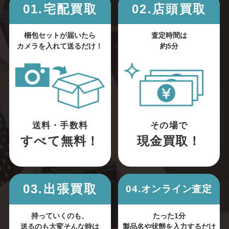
01.宅配買取
02.店頭買取
梱包セットが届いたら
査定時間は
カメラを入れて送るだけ！
約5分
送料・手数料
その場で
すべて無料！
現金買取！
03.出張買取
04.オンライン査定
持っていくのも、
たった1分
送るのも大変そんな時は
製品名や状態を入力するだけ