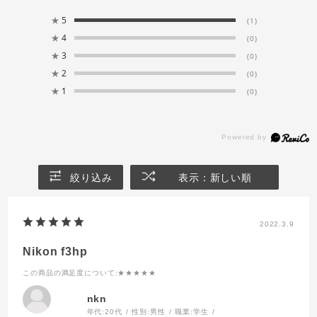
★
5
(1)
★
4
(0)
★
3
(0)
★
2
(0)
★
1
(0)
絞り込み
表示：新しい順
2022.3.9
Nikon f3hp
この商品の満足度について
:★★★★★
nkn
年代:
20代
性別:
男性
職業:
学生