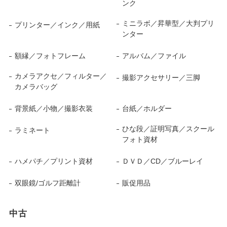
ンク
ミニラボ／昇華型／大判プリ
プリンター／インク／用紙
ンター
額縁／フォトフレーム
アルバム／ファイル
カメラアクセ／フィルター／
撮影アクセサリー／三脚
カメラバッグ
背景紙／小物／撮影衣装
台紙／ホルダー
ひな段／証明写真／スクール
ラミネート
フォト資材
ハメパチ／プリント資材
ＤＶＤ／CD／ブルーレイ
双眼鏡/ゴルフ距離計
販促用品
中古