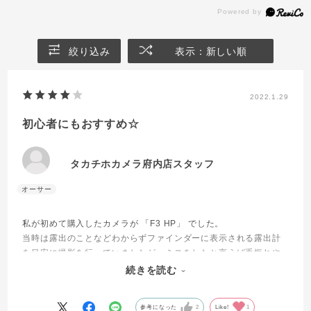
絞り込み
表示：新しい順
2022.1.29
初心者にもおすすめ☆
タカチホカメラ府内店スタッフ
私が初めて購入したカメラが 「F3 HP」 でした。
当時は露出のことなどわからずファインダーに表示される露出計
を目安に撮影を行っていましたが、ミスをしたと言えば手振れや
ピンボケくらいでコマ飛び（画が何も映っていない状態）をする
続きを読む
ことなく日中でも夜間でも36枚全て撮影が行えていました。
参考になった
2
Like!
1