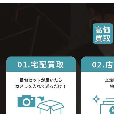
高価
買取
01.宅配買取
02.
梱包セットが届いたら
査定
カメラを入れて送るだけ！
約