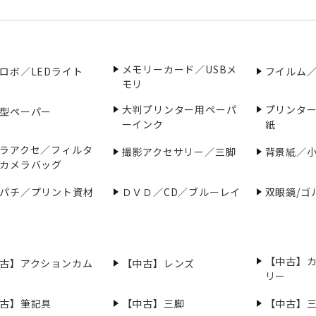
メモリーカード／USBメ
ロボ／LEDライト
フイルム
モリ
大判プリンター用ペーパ
プリンタ
型ペーパー
ーインク
紙
ラアクセ／フィルタ
撮影アクセサリー／三脚
背景紙／
カメラバッグ
パチ／プリント資材
ＤＶＤ／CD／ブルーレイ
双眼鏡/ゴ
【中古】
古】アクションカム
【中古】レンズ
リー
古】筆記具
【中古】三脚
【中古】