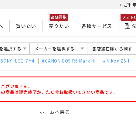
ご利
高価買取
フォト
へ
買いたい
売りたい
各種サービス
を選択する
メーカーを選択する
各店舗在庫から探す
SONY ILCE-7M4
CANON EOS R6 Mark III
Nikon Z5III
訳ございません。
定の商品は販売終了か、ただ今お取扱いできない商品です。
ホームへ戻る