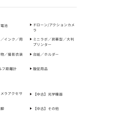
ドローン/アクションカメ
／電池
ラ
ー／インク／用
ミニラボ／昇華型／大判
プリンター
小物／撮影衣装
台紙／ホルダー
ルフ距離計
販促用品
カメラアクセサ
【中古】光学機器
三脚
【中古】その他