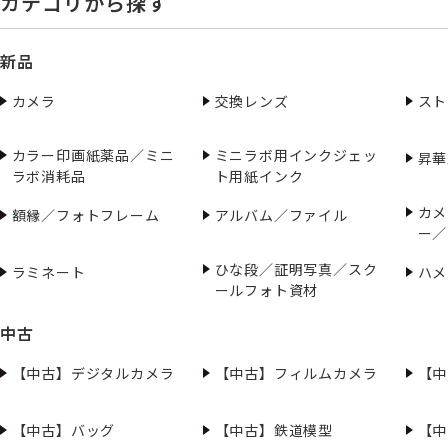
カテゴリから探す
新品
カメラ
交換レンズ
スト
カラー印画紙薬品／ミニ
ミニラボ用インクジェッ
昇華
ラボ消耗品
ト用紙インク
カメ
額縁／フォトフレーム
アルバム／ファイル
ー／
ひな段／証明写真／スク
ラミネート
ハメ
ールフォト資材
中古
【中古】デジタルカメラ
【中古】フィルムカメラ
【中
【中古】バッグ
【中古】鉄道模型
【中