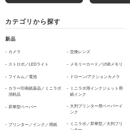
カテゴリから探す
新品
カメラ
交換レンズ
ストロボ／LEDライト
メモリーカード／USBメモリ
フイルム／電池
ドローン/アクションカメラ
カラー印画紙薬品／ミニラボ
ミニラボ用インクジェット用
消耗品
紙インク
大判プリンター用ペーパーイ
昇華型ペーパー
ンク
ミニラボ／昇華型／大判プリ
プリンター／インク／用紙
ンター