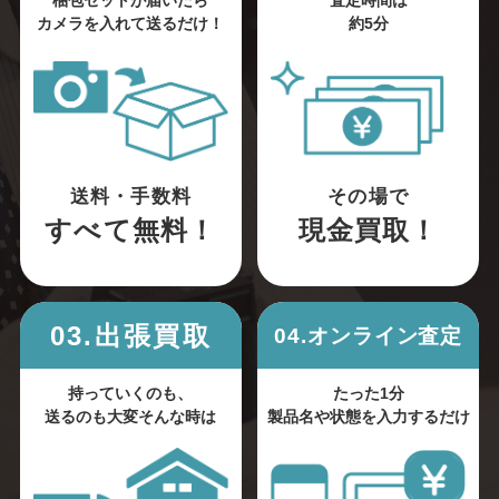
梱包セットが届いたら
査定時間は
カメラを入れて送るだけ！
約5分
送料・手数料
その場で
すべて無料！
現金買取！
03.出張買取
04.オンライン査定
持っていくのも、
たった1分
送るのも大変そんな時は
製品名や状態を入力するだけ