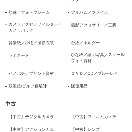
額縁／フォトフレーム
アルバム／ファイル
カメラアクセ／フィルター／
撮影アクセサリー／三脚
カメラバッグ
背景紙／小物／撮影衣装
台紙／ホルダー
ひな段／証明写真／スクール
ラミネート
フォト資材
ハメパチ／プリント資材
ＤＶＤ／CD／ブルーレイ
双眼鏡/ゴルフ距離計
販促用品
中古
【中古】デジタルカメラ
【中古】フィルムカメラ
【中古】アクションカム
【中古】レンズ