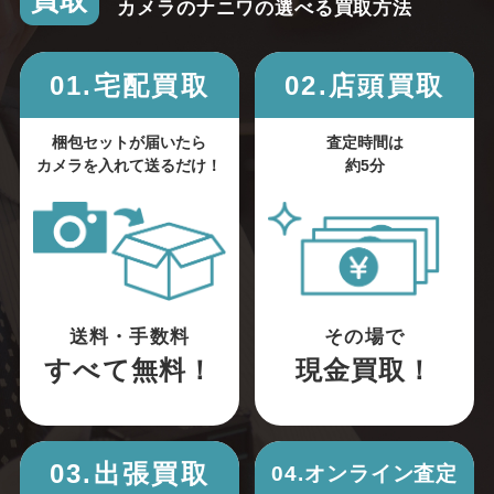
買取
カメラのナニワの選べる買取方法
01.宅配買取
02.店頭買取
梱包セットが届いたら
査定時間は
カメラを入れて送るだけ！
約5分
送料・手数料
その場で
すべて無料！
現金買取！
03.出張買取
04.オンライン査定