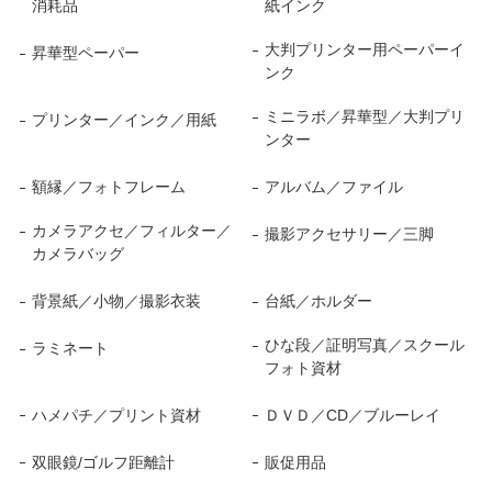
消耗品
紙インク
大判プリンター用ペーパーイ
昇華型ペーパー
ンク
ミニラボ／昇華型／大判プリ
プリンター／インク／用紙
ンター
額縁／フォトフレーム
アルバム／ファイル
カメラアクセ／フィルター／
撮影アクセサリー／三脚
カメラバッグ
背景紙／小物／撮影衣装
台紙／ホルダー
ひな段／証明写真／スクール
ラミネート
フォト資材
ハメパチ／プリント資材
ＤＶＤ／CD／ブルーレイ
双眼鏡/ゴルフ距離計
販促用品