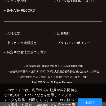
スタジオ728
ワイン蔵 ONLINE STORE
BANANA RECORD
会社概要
店舗規約
中古カメラ補償規定
プライバシーポリシー
特定商取引法に基づく表示
＜適格請求発行事業者登録番号＞T4120001086246
＜古物商許可番号＞ 第621110801062号 大阪府公安委員会 株式会社ナニワ商会
Copyright © カメラ買取 / レンズ買取/中古カメラ販売・買取
NANIWA Group All Rights Reserved.
このサイトでは、利用状況の把握や広告配信な
どのために、Cookieなどを使用してアクセス
データを取得・利用しています。これ以降ペー
承諾す
ジを遷移した場合、Cookieなどの設定や使用