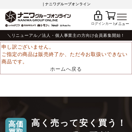
｜ナニワグループオンライン
ログイン
カート
＼リニューアル／法人・個人事業主の方向け会員募集開始！
申し訳ございません。
ご指定の商品は販売終了か、ただ今お取扱いできない
商品です。
ホームへ戻る
高く売って安く買う！
高価