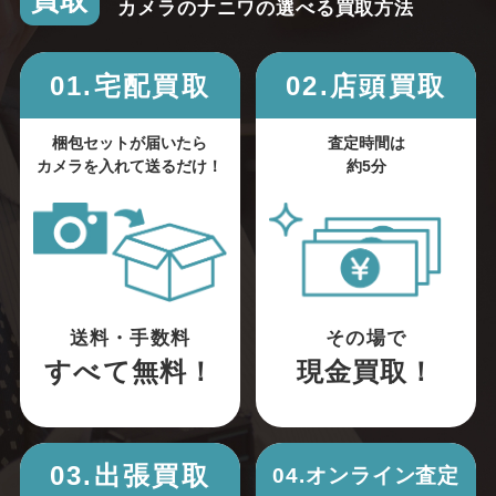
買取
カメラのナニワの選べる買取方法
01.宅配買取
02.店頭買取
梱包セットが届いたら
査定時間は
カメラを入れて送るだけ！
約5分
送料・手数料
その場で
すべて無料！
現金買取！
03.出張買取
04.オンライン査定