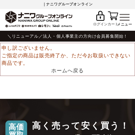
｜ナニワグループオンライン
ログイン
カート
＼リニューアル／法人・個人事業主の方向け会員募集開始！
申し訳ございません。
ご指定の商品は販売終了か、ただ今お取扱いできない
商品です。
ホームへ戻る
高く売って安く買う！
高価