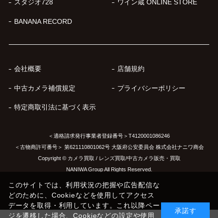
スタジオ728
ワイン蔵 ONLINE STORE
BANANA RECORD
会社概要
店舗規約
中古カメラ補償規定
プライバシーポリシー
特定商取引法に基づく表示
＜適格請求発行事業者登録番号＞T4120001086246
＜古物商許可番号＞ 第621110801062号 大阪府公安委員会 株式会社ナニワ商会
Copyright © カメラ買取 / レンズ買取/中古カメラ販売・買取
NANIWA Group All Rights Reserved.
このサイトでは、利用状況の把握や広告配信な
どのために、Cookieなどを使用してアクセス
データを取得・利用しています。これ以降ペー
承諾す
ジを遷移した場合、Cookieなどの設定や使用