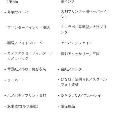
消耗品
紙インク
大判プリンター用ペーパーイ
昇華型ペーパー
ンク
ミニラボ／昇華型／大判プリ
プリンター／インク／用紙
ンター
額縁／フォトフレーム
アルバム／ファイル
カメラアクセ／フィルター／
撮影アクセサリー／三脚
カメラバッグ
背景紙／小物／撮影衣装
台紙／ホルダー
ひな段／証明写真／スクール
ラミネート
フォト資材
ハメパチ／プリント資材
ＤＶＤ／CD／ブルーレイ
双眼鏡/ゴルフ距離計
販促用品