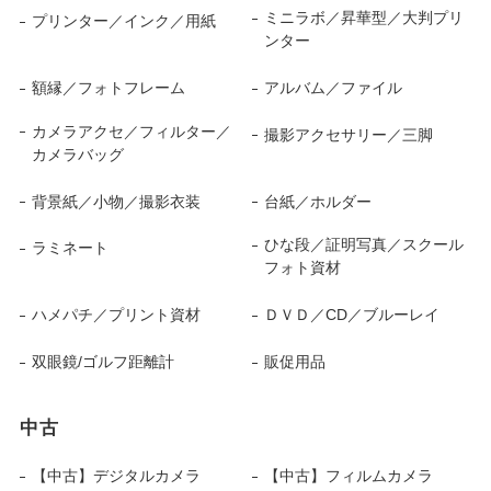
ミニラボ／昇華型／大判プリ
プリンター／インク／用紙
ンター
額縁／フォトフレーム
アルバム／ファイル
カメラアクセ／フィルター／
撮影アクセサリー／三脚
カメラバッグ
背景紙／小物／撮影衣装
台紙／ホルダー
ひな段／証明写真／スクール
ラミネート
フォト資材
ハメパチ／プリント資材
ＤＶＤ／CD／ブルーレイ
双眼鏡/ゴルフ距離計
販促用品
中古
【中古】デジタルカメラ
【中古】フィルムカメラ