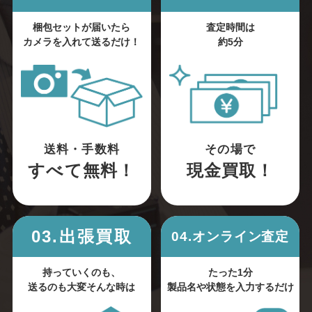
梱包セットが届いたら
査定時間は
カメラを入れて送るだけ！
約5分
送料・手数料
その場で
すべて無料！
現金買取！
03.出張買取
04.オンライン査定
持っていくのも、
たった1分
送るのも大変そんな時は
製品名や状態を入力するだけ