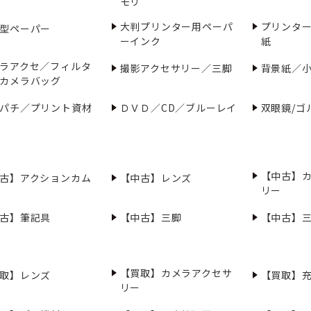
モリ
大判プリンター用ペーパ
プリンタ
型ペーパー
ーインク
紙
ラアクセ／フィルタ
撮影アクセサリー／三脚
背景紙／
カメラバッグ
パチ／プリント資材
ＤＶＤ／CD／ブルーレイ
双眼鏡/ゴ
【中古】
古】アクションカム
【中古】レンズ
リー
古】筆記具
【中古】三脚
【中古】
【買取】カメラアクセサ
取】レンズ
【買取】
リー