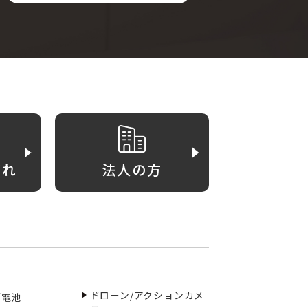
がれ
法人の方
ドローン/アクションカメ
／電池