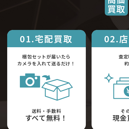
買取
01.宅配買取
02.
梱包セットが届いたら
査定
カメラを入れて送るだけ！
約
送料・手数料
そ
すべて無料！
現金