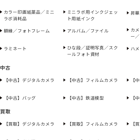
カラー印画紙薬品／ミニ
ミニラボ用インクジェッ
昇華
ラボ消耗品
ト用紙インク
カメ
額縁／フォトフレーム
アルバム／ファイル
ー／
ひな段／証明写真／スク
ラミネート
ハメ
ールフォト資材
中古
【中古】デジタルカメラ
【中古】フィルムカメラ
【中
【中古】バッグ
【中古】鉄道模型
【中
買取
【買取】デジタルカメラ
【買取】フィルムカメラ
【買