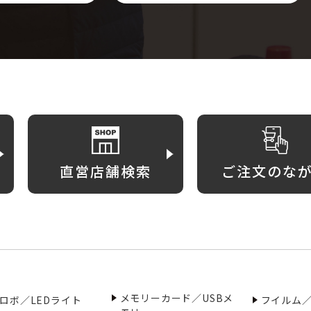
直営店舗検索
ご注文のな
メモリーカード／USBメ
ロボ／LEDライト
フイルム