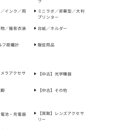
ラ
ー／インク／用
ミニラボ／昇華型／大判
プリンター
小物／撮影衣装
台紙／ホルダー
ルフ距離計
販促用品
カメラアクセサ
【中古】光学機器
三脚
【中古】その他
【買取】レンズアクセサ
充電池・充電器
リー