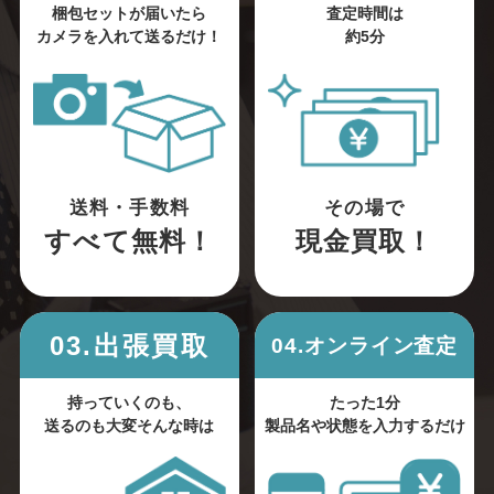
梱包セットが届いたら
査定時間は
カメラを入れて送るだけ！
約5分
送料・手数料
その場で
すべて無料！
現金買取！
03.出張買取
04.オンライン査定
持っていくのも、
たった1分
送るのも大変そんな時は
製品名や状態を入力するだけ