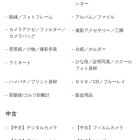
ンター
額縁／フォトフレーム
アルバム／ファイル
カメラアクセ／フィルター／
撮影アクセサリー／三脚
カメラバッグ
背景紙／小物／撮影衣装
台紙／ホルダー
ひな段／証明写真／スクール
ラミネート
フォト資材
ハメパチ／プリント資材
ＤＶＤ／CD／ブルーレイ
双眼鏡/ゴルフ距離計
販促用品
中古
【中古】デジタルカメラ
【中古】フィルムカメラ