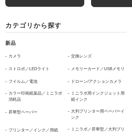
カテゴリから探す
新品
カメラ
交換レンズ
ストロボ／LEDライト
メモリーカード／USBメモリ
フイルム／電池
ドローン/アクションカメラ
カラー印画紙薬品／ミニラボ
ミニラボ用インクジェット用
消耗品
紙インク
大判プリンター用ペーパーイ
昇華型ペーパー
ンク
ミニラボ／昇華型／大判プリ
プリンター／インク／用紙