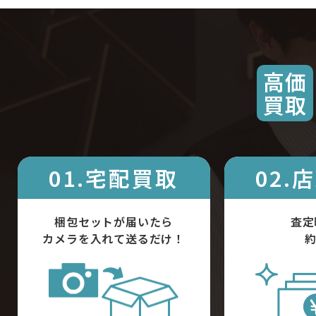
高価
買取
01.宅配買取
02.
梱包セットが届いたら
査定
カメラを入れて送るだけ！
約