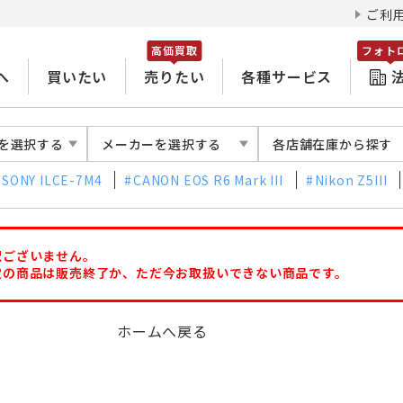
ご利
高価買取
フォト
へ
買いたい
売りたい
各種サービス
を選択する
メーカーを選択する
各店舗在庫から探す
SONY ILCE-7M4
CANON EOS R6 Mark III
Nikon Z5III
訳ございません。
定の商品は販売終了か、ただ今お取扱いできない商品です。
ホームへ戻る