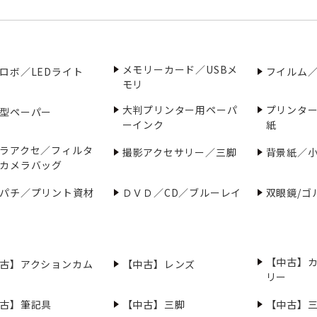
メモリーカード／USBメ
ロボ／LEDライト
フイルム
モリ
大判プリンター用ペーパ
プリンタ
型ペーパー
ーインク
紙
ラアクセ／フィルタ
撮影アクセサリー／三脚
背景紙／
カメラバッグ
パチ／プリント資材
ＤＶＤ／CD／ブルーレイ
双眼鏡/ゴ
【中古】
古】アクションカム
【中古】レンズ
リー
古】筆記具
【中古】三脚
【中古】