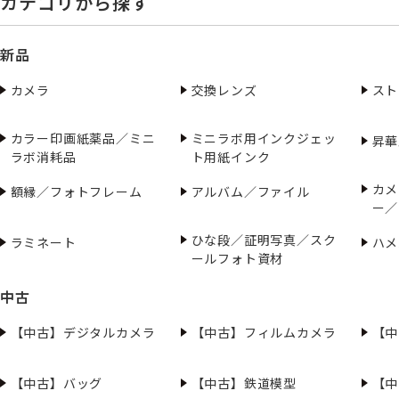
カテゴリから探す
新品
カメラ
交換レンズ
スト
カラー印画紙薬品／ミニ
ミニラボ用インクジェッ
昇華
ラボ消耗品
ト用紙インク
カメ
額縁／フォトフレーム
アルバム／ファイル
ー／
ひな段／証明写真／スク
ラミネート
ハメ
ールフォト資材
中古
【中古】デジタルカメラ
【中古】フィルムカメラ
【中
【中古】バッグ
【中古】鉄道模型
【中