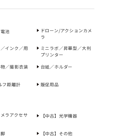
ドローン/アクションカメ
／電池
ラ
ー／インク／用
ミニラボ／昇華型／大判
プリンター
小物／撮影衣装
台紙／ホルダー
ルフ距離計
販促用品
カメラアクセサ
【中古】光学機器
三脚
【中古】その他