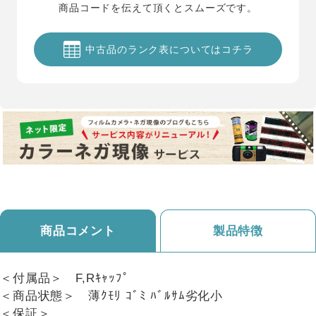
商品コードを伝えて頂くとスムーズです。
中古品のランク表についてはコチラ
商品コメント
製品特徴
＜付属品＞ F,Rｷｬｯﾌﾟ
＜商品状態＞ 薄ｸﾓﾘ ｺﾞﾐ ﾊﾞﾙｻﾑ劣化小
＜保証＞