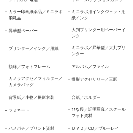
カラー印画紙薬品／ミニラボ
ミニラボ用インクジェット用
消耗品
紙インク
大判プリンター用ペーパーイ
昇華型ペーパー
ンク
ミニラボ／昇華型／大判プリ
プリンター／インク／用紙
ンター
額縁／フォトフレーム
アルバム／ファイル
カメラアクセ／フィルター／
撮影アクセサリー／三脚
カメラバッグ
背景紙／小物／撮影衣装
台紙／ホルダー
ひな段／証明写真／スクール
ラミネート
フォト資材
ハメパチ／プリント資材
ＤＶＤ／CD／ブルーレイ