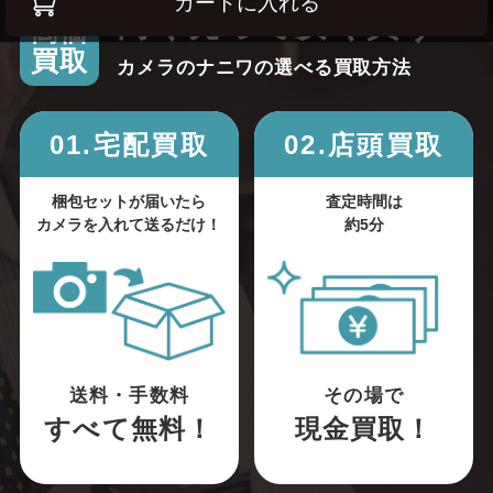
カートに入れる
高く売って安く買う！
高価
買取
カメラのナニワの選べる買取方法
01.宅配買取
02.店頭買取
梱包セットが届いたら
査定時間は
カメラを入れて送るだけ！
約5分
送料・手数料
その場で
すべて無料！
現金買取！