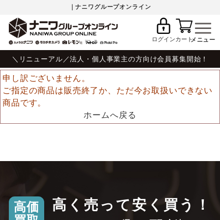
｜ナニワグループオンライン
ログイン
カート
＼リニューアル／法人・個人事業主の方向け会員募集開始！
申し訳ございません。
ご指定の商品は販売終了か、ただ今お取扱いできない
商品です。
ホームへ戻る
高く売って安く買う！
高価