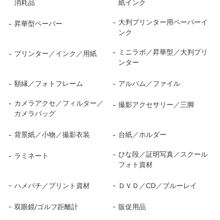
消耗品
紙インク
大判プリンター用ペーパーイ
昇華型ペーパー
ンク
ミニラボ／昇華型／大判プリ
プリンター／インク／用紙
ンター
額縁／フォトフレーム
アルバム／ファイル
カメラアクセ／フィルター／
撮影アクセサリー／三脚
カメラバッグ
背景紙／小物／撮影衣装
台紙／ホルダー
ひな段／証明写真／スクール
ラミネート
フォト資材
ハメパチ／プリント資材
ＤＶＤ／CD／ブルーレイ
双眼鏡/ゴルフ距離計
販促用品