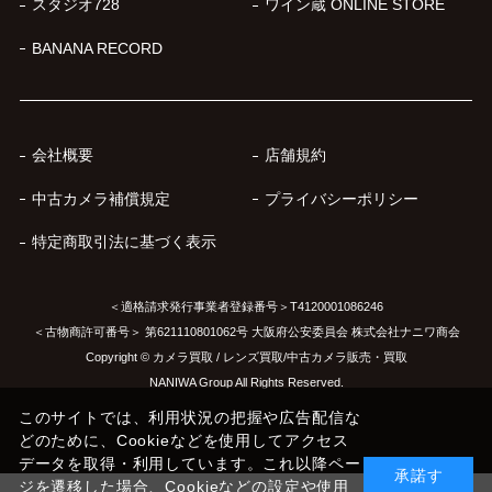
スタジオ728
ワイン蔵 ONLINE STORE
BANANA RECORD
会社概要
店舗規約
中古カメラ補償規定
プライバシーポリシー
特定商取引法に基づく表示
＜適格請求発行事業者登録番号＞T4120001086246
＜古物商許可番号＞ 第621110801062号 大阪府公安委員会 株式会社ナニワ商会
Copyright © カメラ買取 / レンズ買取/中古カメラ販売・買取
NANIWA Group All Rights Reserved.
このサイトでは、利用状況の把握や広告配信な
どのために、Cookieなどを使用してアクセス
データを取得・利用しています。これ以降ペー
承諾す
ジを遷移した場合、Cookieなどの設定や使用