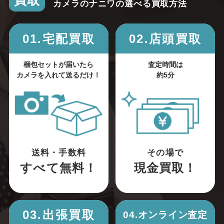
買取
カメラのナニワの選べる買取方法
01.宅配買取
02.店頭買取
梱包セットが届いたら
査定時間は
カメラを入れて送るだけ！
約5分
送料・手数料
その場で
すべて無料！
現金買取！
03.出張買取
04.オンライン査定