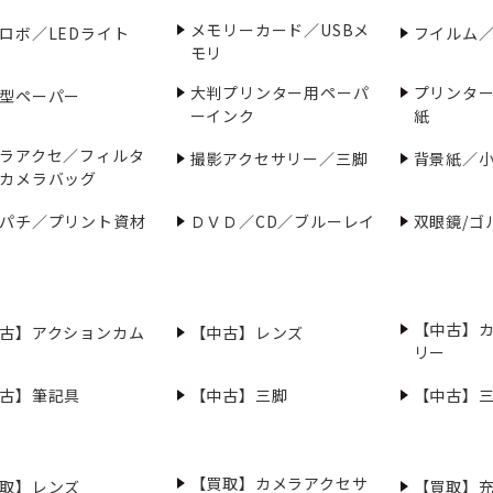
メモリーカード／USBメ
ロボ／LEDライト
フイルム
モリ
大判プリンター用ペーパ
プリンタ
型ペーパー
ーインク
紙
ラアクセ／フィルタ
撮影アクセサリー／三脚
背景紙／
カメラバッグ
パチ／プリント資材
ＤＶＤ／CD／ブルーレイ
双眼鏡/ゴ
【中古】
古】アクションカム
【中古】レンズ
リー
古】筆記具
【中古】三脚
【中古】
【買取】カメラアクセサ
取】レンズ
【買取】