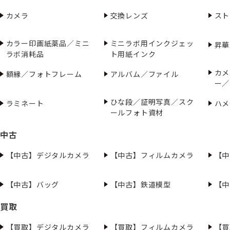
カメラ
交換レンズ
スト
カラー印画紙薬品／ミニ
ミニラボ用インクジェッ
昇華
ラボ消耗品
ト用紙インク
カメ
額縁／フォトフレーム
アルバム／ファイル
ー／
ひな段／証明写真／スク
ラミネート
ハメ
ールフォト資材
中古
【中古】デジタルカメラ
【中古】フィルムカメラ
【中
【中古】バッグ
【中古】鉄道模型
【中
買取
【買取】デジタルカメラ
【買取】フィルムカメラ
【買