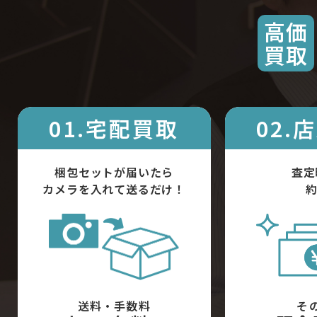
高価
買取
01.宅配買取
02.
梱包セットが届いたら
査定
カメラを入れて送るだけ！
約
送料・手数料
そ