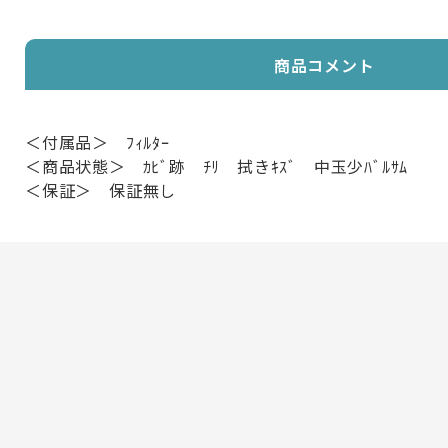
商品コメント
＜付属品＞ ﾌｨﾙﾀｰ
＜商品状態＞ ｶﾋﾞ跡 ﾁﾘ 拭きｷｽﾞ 中玉少ﾊﾞﾙｻﾑ
＜保証＞ 保証無し