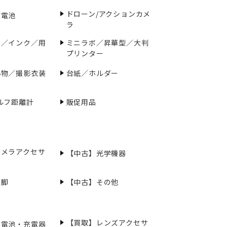
ドローン/アクションカメ
／電池
ラ
ー／インク／用
ミニラボ／昇華型／大判
プリンター
小物／撮影衣装
台紙／ホルダー
ルフ距離計
販促用品
カメラアクセサ
【中古】光学機器
三脚
【中古】その他
【買取】レンズアクセサ
充電池・充電器