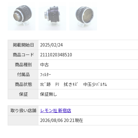
掲載開始日
2025/02/24
商品コード
2111020348510
商品種別
中古
付属品
ﾌｨﾙﾀｰ
商品状態
ｶﾋﾞ跡 ﾁﾘ 拭きｷｽﾞ 中玉少ﾊﾞﾙｻﾑ
保証
保証無し
取り扱い店舗
レモン社 新宿店
2026/08/06 20:21現在