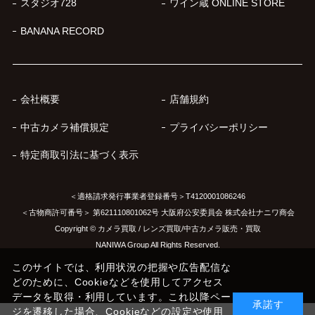
スタジオ728
ワイン蔵 ONLINE STORE
BANANA RECORD
会社概要
店舗規約
中古カメラ補償規定
プライバシーポリシー
特定商取引法に基づく表示
＜適格請求発行事業者登録番号＞T4120001086246
＜古物商許可番号＞ 第621110801062号 大阪府公安委員会 株式会社ナニワ商会
Copyright © カメラ買取 / レンズ買取/中古カメラ販売・買取
NANIWA Group All Rights Reserved.
このサイトでは、利用状況の把握や広告配信な
どのために、Cookieなどを使用してアクセス
データを取得・利用しています。これ以降ペー
承諾す
ジを遷移した場合、Cookieなどの設定や使用