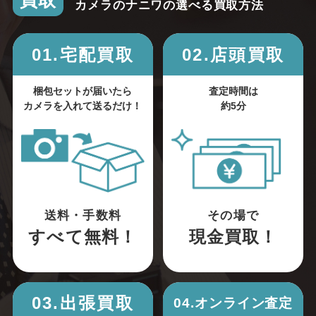
買取
カメラのナニワの選べる買取方法
01.宅配買取
02.店頭買取
梱包セットが届いたら
査定時間は
カメラを入れて送るだけ！
約5分
送料・手数料
その場で
すべて無料！
現金買取！
03.出張買取
04.オンライン査定