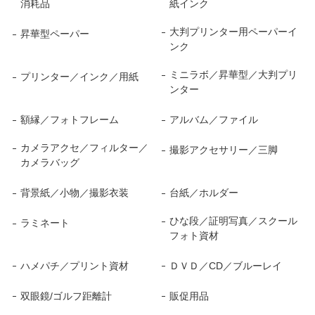
消耗品
紙インク
大判プリンター用ペーパーイ
昇華型ペーパー
ンク
ミニラボ／昇華型／大判プリ
プリンター／インク／用紙
ンター
額縁／フォトフレーム
アルバム／ファイル
カメラアクセ／フィルター／
撮影アクセサリー／三脚
カメラバッグ
背景紙／小物／撮影衣装
台紙／ホルダー
ひな段／証明写真／スクール
ラミネート
フォト資材
ハメパチ／プリント資材
ＤＶＤ／CD／ブルーレイ
双眼鏡/ゴルフ距離計
販促用品