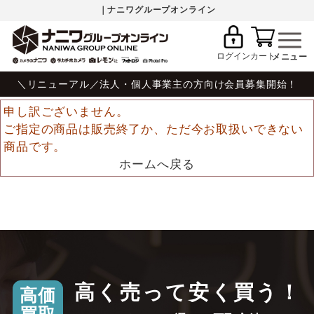
｜ナニワグループオンライン
ログイン
カート
＼リニューアル／法人・個人事業主の方向け会員募集開始！
申し訳ございません。
ご指定の商品は販売終了か、ただ今お取扱いできない
商品です。
ホームへ戻る
高く売って安く買う！
高価