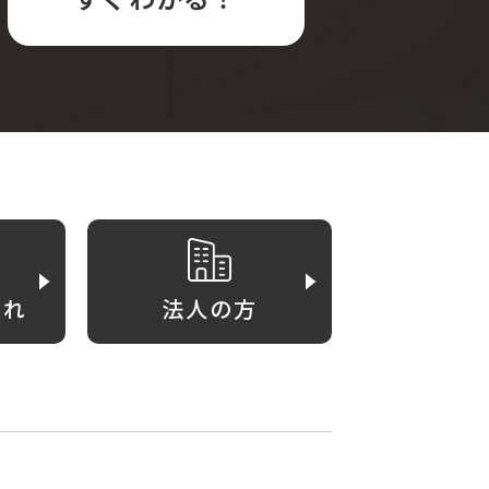
がれ
法人の方