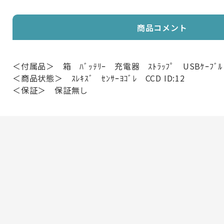
商品コメント
＜付属品＞ 箱 ﾊﾞｯﾃﾘｰ 充電器 ｽﾄﾗｯﾌﾟ USBｹｰﾌﾞﾙ
＜商品状態＞ ｽﾚｷｽﾞ ｾﾝｻｰﾖｺﾞﾚ CCD ID:12
＜保証＞ 保証無し