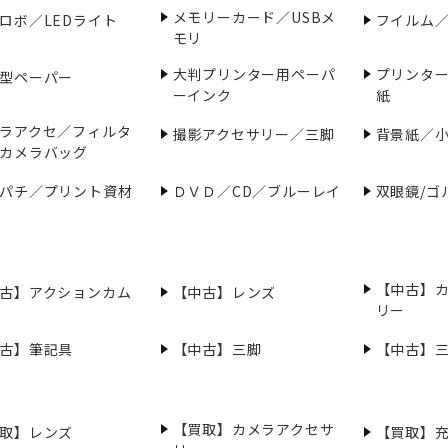
メモリーカード／USBメ
ロボ／LEDライト
フイルム
モリ
大判プリンター用ペーパ
プリンタ
型ペーパー
ーインク
紙
ラアクセ／フィルタ
撮影アクセサリー／三脚
背景紙／
カメラバッグ
パチ／プリント資材
ＤＶＤ／CD／ブルーレイ
双眼鏡/ゴ
【中古】
古】アクションカム
【中古】レンズ
リー
古】筆記具
【中古】三脚
【中古】
【買取】カメラアクセサ
取】レンズ
【買取】