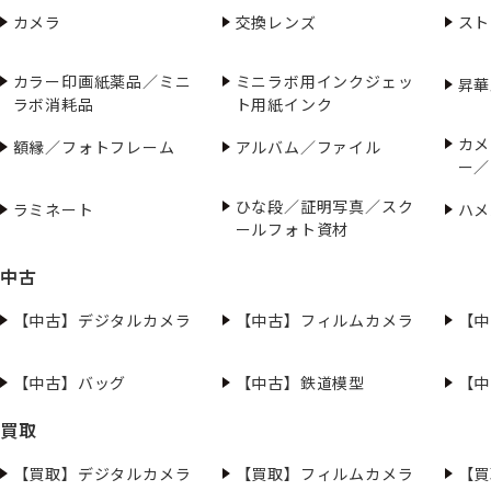
カメラ
交換レンズ
スト
カラー印画紙薬品／ミニ
ミニラボ用インクジェッ
昇華
ラボ消耗品
ト用紙インク
カメ
額縁／フォトフレーム
アルバム／ファイル
ー／
ひな段／証明写真／スク
ラミネート
ハメ
ールフォト資材
中古
【中古】デジタルカメラ
【中古】フィルムカメラ
【中
【中古】バッグ
【中古】鉄道模型
【中
買取
【買取】デジタルカメラ
【買取】フィルムカメラ
【買