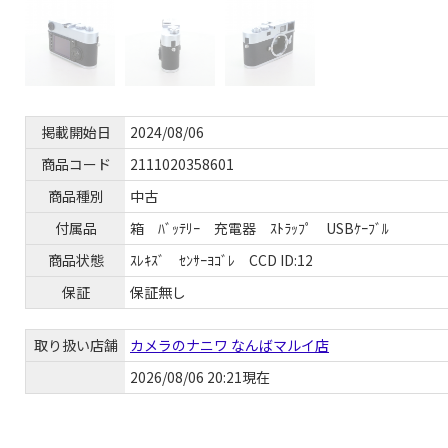
掲載開始日
2024/08/06
商品コード
2111020358601
商品種別
中古
付属品
箱 ﾊﾞｯﾃﾘｰ 充電器 ｽﾄﾗｯﾌﾟ USBｹｰﾌﾞﾙ
商品状態
ｽﾚｷｽﾞ ｾﾝｻｰﾖｺﾞﾚ CCD ID:12
保証
保証無し
取り扱い店舗
カメラのナニワ なんばマルイ店
2026/08/06 20:21現在