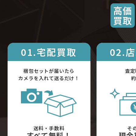
高価
買取
01.宅配買取
02.
梱包セットが届いたら
査定
カメラを入れて送るだけ！
約
送料・手数料
そ
すべて無料！
現金