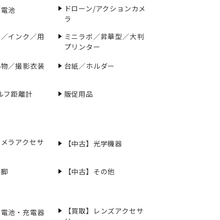
ドローン/アクションカメ
／電池
ラ
ー／インク／用
ミニラボ／昇華型／大判
プリンター
小物／撮影衣装
台紙／ホルダー
ルフ距離計
販促用品
カメラアクセサ
【中古】光学機器
三脚
【中古】その他
【買取】レンズアクセサ
充電池・充電器