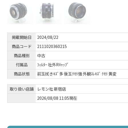
掲載開始日
2024/08/22
商品コード
2111020360215
商品種別
中古
付属品
ﾌｨﾙﾀｰ 社外Rｷｬｯﾌﾟ
商品状態
前玉拭きｷｽﾞ多 後玉ｸﾓﾘ強 外観ｽﾚｷｽﾞ ｸﾓﾘ 黄変
取り扱い店舗
レモン社 新宿店
2026/08/08 11:05現在