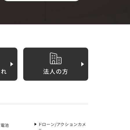
がれ
法人の方
ドローン/アクションカメ
／電池