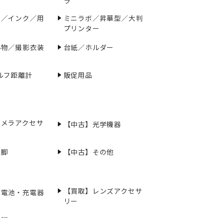
ラ
ー／インク／用
ミニラボ／昇華型／大判
プリンター
小物／撮影衣装
台紙／ホルダー
ルフ距離計
販促用品
カメラアクセサ
【中古】光学機器
三脚
【中古】その他
【買取】レンズアクセサ
充電池・充電器
リー