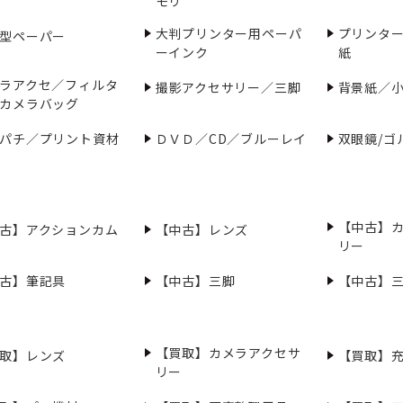
モリ
大判プリンター用ペーパ
プリンタ
型ペーパー
ーインク
紙
ラアクセ／フィルタ
撮影アクセサリー／三脚
背景紙／
カメラバッグ
パチ／プリント資材
ＤＶＤ／CD／ブルーレイ
双眼鏡/ゴ
【中古】
古】アクションカム
【中古】レンズ
リー
古】筆記具
【中古】三脚
【中古】
【買取】カメラアクセサ
取】レンズ
【買取】
リー