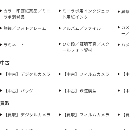
カラー印画紙薬品／ミニ
ミニラボ用インクジェッ
昇華
ラボ消耗品
ト用紙インク
カメ
額縁／フォトフレーム
アルバム／ファイル
ー／
ひな段／証明写真／スク
ラミネート
ハメ
ールフォト資材
中古
【中古】デジタルカメラ
【中古】フィルムカメラ
【中
【中古】バッグ
【中古】鉄道模型
【中
買取
【買取】デジタルカメラ
【買取】フィルムカメラ
【買