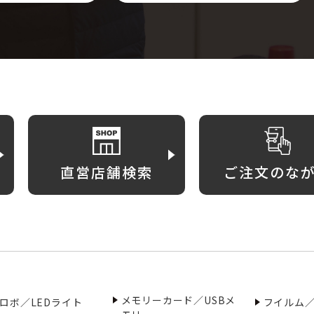
直営店舗検索
ご注文のな
メモリーカード／USBメ
ロボ／LEDライト
フイルム