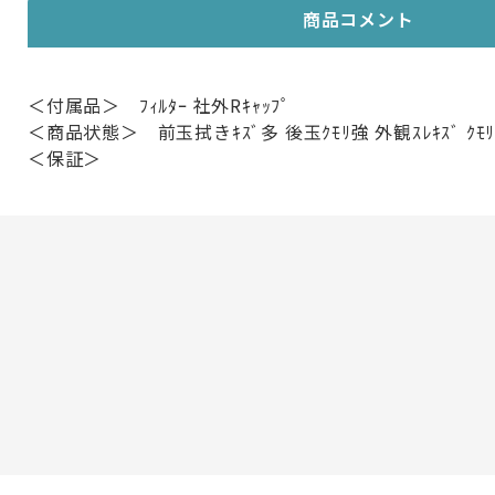
商品コメント
＜付属品＞ ﾌｨﾙﾀｰ 社外Rｷｬｯﾌﾟ
＜商品状態＞ 前玉拭きｷｽﾞ多 後玉ｸﾓﾘ強 外観ｽﾚｷｽﾞ ｸﾓ
＜保証＞