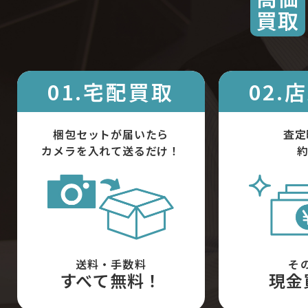
買取
01.宅配買取
02.
梱包セットが届いたら
査定
カメラを入れて送るだけ！
約
送料・手数料
そ
すべて無料！
現金