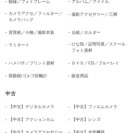
額縁／フォトフレーム
アルバム／ファイル
カメラアクセ／フィルター／
撮影アクセサリー／三脚
カメラバッグ
背景紙／小物／撮影衣装
台紙／ホルダー
ひな段／証明写真／スクール
ラミネート
フォト資材
ハメパチ／プリント資材
ＤＶＤ／CD／ブルーレイ
双眼鏡/ゴルフ距離計
販促用品
中古
【中古】デジタルカメラ
【中古】フィルムカメラ
【中古】アクションカム
【中古】レンズ
【中古】カメラアクセサリー
【中古】光学機器