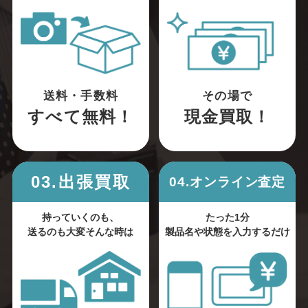
送料・手数料
その場で
すべて無料！
現金買取！
03.出張買取
04.オンライン査定
持っていくのも、
たった1分
送るのも大変そんな時は
製品名や状態を入力するだけ