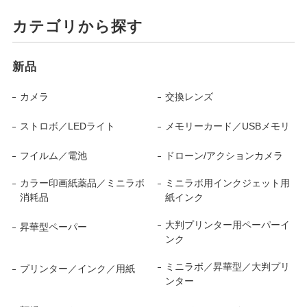
カテゴリから探す
新品
カメラ
交換レンズ
ストロボ／LEDライト
メモリーカード／USBメモリ
フイルム／電池
ドローン/アクションカメラ
カラー印画紙薬品／ミニラボ
ミニラボ用インクジェット用
消耗品
紙インク
大判プリンター用ペーパーイ
昇華型ペーパー
ンク
ミニラボ／昇華型／大判プリ
プリンター／インク／用紙
ンター