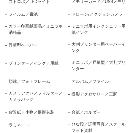
ストロボ／LEDライト
メモリーカード／USBメモリ
フイルム／電池
ドローン/アクションカメラ
カラー印画紙薬品／ミニラボ
ミニラボ用インクジェット用
消耗品
紙インク
大判プリンター用ペーパーイ
昇華型ペーパー
ンク
ミニラボ／昇華型／大判プリ
プリンター／インク／用紙
ンター
額縁／フォトフレーム
アルバム／ファイル
カメラアクセ／フィルター／
撮影アクセサリー／三脚
カメラバッグ
背景紙／小物／撮影衣装
台紙／ホルダー
ひな段／証明写真／スクール
ラミネート
フォト資材