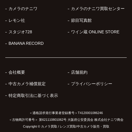
カメラのナニワ
カメラのナニワ買取センター
レモン社
節目写真館
スタジオ728
ワイン蔵 ONLINE STORE
BANANA RECORD
会社概要
店舗規約
中古カメラ補償規定
プライバシーポリシー
特定商取引法に基づく表示
＜適格請求発行事業者登録番号＞T4120001086246
＜古物商許可番号＞ 第621110801062号 大阪府公安委員会 株式会社ナニワ商会
Copyright © カメラ買取 / レンズ買取/中古カメラ販売・買取