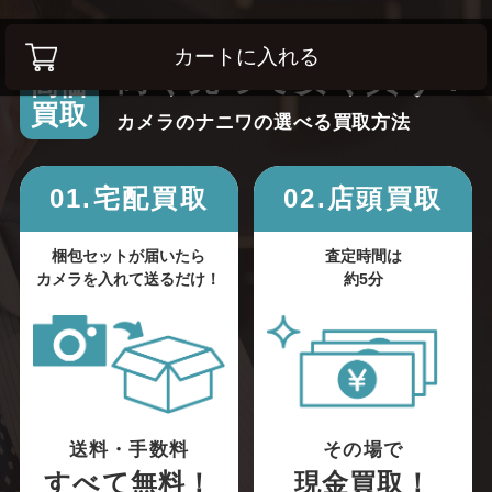
カートに入れる
高く売って安く買う！
高価
買取
カメラのナニワの選べる買取方法
01.宅配買取
02.店頭買取
梱包セットが届いたら
査定時間は
カメラを入れて送るだけ！
約5分
送料・手数料
その場で
すべて無料！
現金買取！