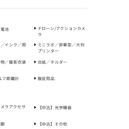
ドローン/アクションカメ
／電池
ラ
ー／インク／用
ミニラボ／昇華型／大判
プリンター
小物／撮影衣装
台紙／ホルダー
ルフ距離計
販促用品
カメラアクセサ
【中古】光学機器
三脚
【中古】その他