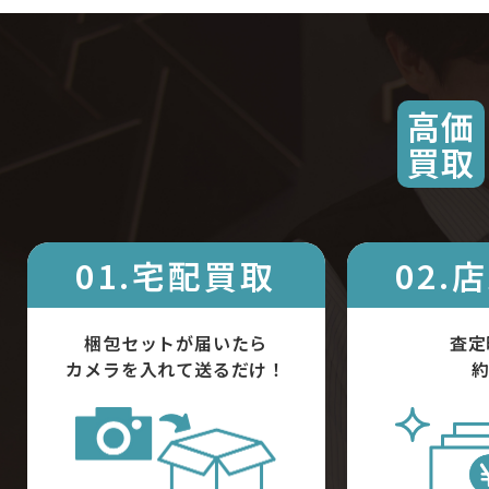
高価
買取
01.宅配買取
02.
梱包セットが届いたら
査定
カメラを入れて送るだけ！
約