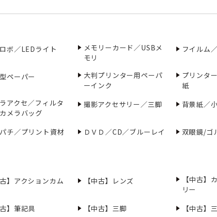
メモリーカード／USBメ
ロボ／LEDライト
フイルム
モリ
大判プリンター用ペーパ
プリンタ
型ペーパー
ーインク
紙
ラアクセ／フィルタ
撮影アクセサリー／三脚
背景紙／
カメラバッグ
パチ／プリント資材
ＤＶＤ／CD／ブルーレイ
双眼鏡/ゴ
【中古】
古】アクションカム
【中古】レンズ
リー
古】筆記具
【中古】三脚
【中古】