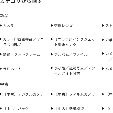
カテゴリから探す
新品
カメラ
交換レンズ
スト
カラー印画紙薬品／ミニ
ミニラボ用インクジェッ
昇華
ラボ消耗品
ト用紙インク
カメ
額縁／フォトフレーム
アルバム／ファイル
ー／
ひな段／証明写真／スク
ラミネート
ハメ
ールフォト資材
中古
【中古】デジタルカメラ
【中古】フィルムカメラ
【中
【中古】バッグ
【中古】鉄道模型
【中