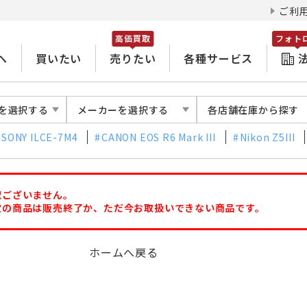
ご利
高価買取
フォト
へ
買いたい
売りたい
各種サービス
を選択する
メーカーを選択する
各店舗在庫から探す
SONY ILCE-7M4
CANON EOS R6 Mark III
Nikon Z5III
訳ございません。
定の商品は販売終了か、ただ今お取扱いできない商品です。
ホームへ戻る