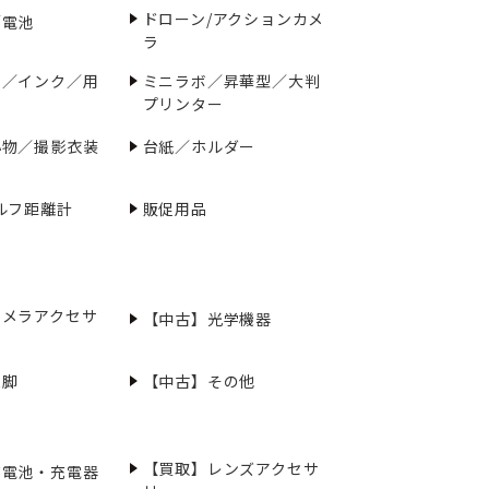
ドローン/アクションカメ
／電池
ラ
ー／インク／用
ミニラボ／昇華型／大判
プリンター
小物／撮影衣装
台紙／ホルダー
ルフ距離計
販促用品
カメラアクセサ
【中古】光学機器
三脚
【中古】その他
【買取】レンズアクセサ
充電池・充電器