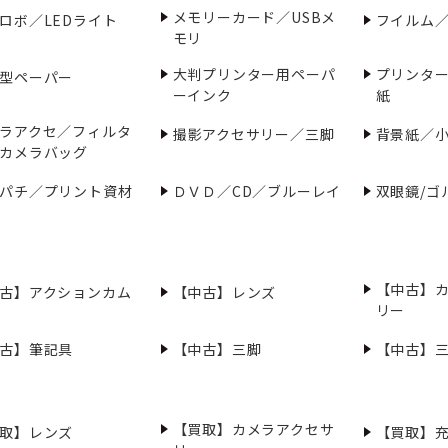
メモリーカード／USBメ
ロボ／LEDライト
フイルム
モリ
大判プリンター用ペーパ
プリンタ
型ペーパー
ーインク
紙
ラアクセ／フィルタ
撮影アクセサリー／三脚
背景紙／
カメラバッグ
パチ／プリント資材
ＤＶＤ／CD／ブルーレイ
双眼鏡/ゴ
【中古】
古】アクションカム
【中古】レンズ
リー
古】筆記具
【中古】三脚
【中古】
【買取】カメラアクセサ
取】レンズ
【買取】