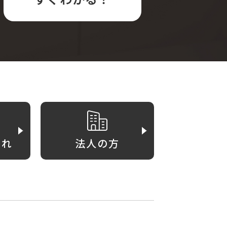
がれ
法人の方