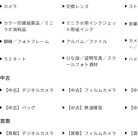
カメラ
交換レンズ
スト
カラー印画紙薬品／ミニ
ミニラボ用インクジェッ
昇華
ラボ消耗品
ト用紙インク
カメ
額縁／フォトフレーム
アルバム／ファイル
ー／
ひな段／証明写真／スク
ラミネート
ハメ
ールフォト資材
中古
【中古】デジタルカメラ
【中古】フィルムカメラ
【中
【中古】バッグ
【中古】鉄道模型
【中
買取
【買取】デジタルカメラ
【買取】フィルムカメラ
【買