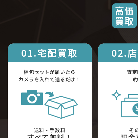
高価
買取
01.宅配買取
02.
梱包セットが届いたら
査定
カメラを入れて送るだけ！
約
送料・手数料
そ
すべて無料！
現金