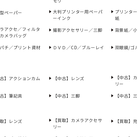
モリ
大判プリンター用ペーパ
プリンタ
型ペーパー
ーインク
紙
ラアクセ／フィルタ
撮影アクセサリー／三脚
背景紙／
カメラバッグ
パチ／プリント資材
ＤＶＤ／CD／ブルーレイ
双眼鏡/ゴ
【中古】
古】アクションカム
【中古】レンズ
リー
古】筆記具
【中古】三脚
【中古】
【買取】カメラアクセサ
取】レンズ
【買取】
リー