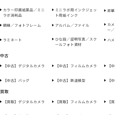
カラー印画紙薬品／ミニ
ミニラボ用インクジェッ
昇華
ラボ消耗品
ト用紙インク
カメ
額縁／フォトフレーム
アルバム／ファイル
ー／
ひな段／証明写真／スク
ラミネート
ハメ
ールフォト資材
中古
【中古】デジタルカメラ
【中古】フィルムカメラ
【中
【中古】バッグ
【中古】鉄道模型
【中
買取
【買取】デジタルカメラ
【買取】フィルムカメラ
【買