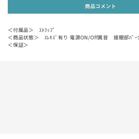
商品コメント
＜付属品＞ ｽﾄﾗｯﾌﾟ
＜商品状態＞ ｽﾚｷｽﾞ有り 電源ON/Off異音 接眼部ﾊﾟｰ
＜保証＞