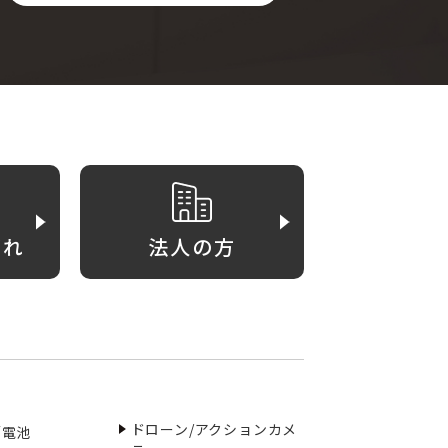
がれ
法人の方
ドローン/アクションカメ
／電池