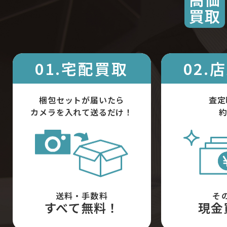
買取
01.宅配買取
02.
梱包セットが届いたら
査定
カメラを入れて送るだけ！
約
送料・手数料
そ
すべて無料！
現金