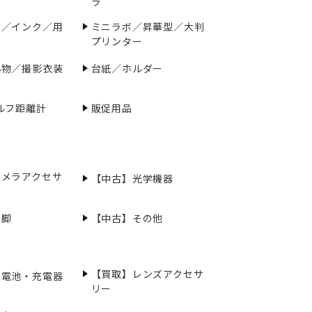
ラ
ー／インク／用
ミニラボ／昇華型／大判
プリンター
小物／撮影衣装
台紙／ホルダー
ルフ距離計
販促用品
カメラアクセサ
【中古】光学機器
三脚
【中古】その他
【買取】レンズアクセサ
充電池・充電器
リー