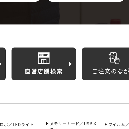
直営店舗検索
ご注文のな
メモリーカード／USBメ
ロボ／LEDライト
フイルム