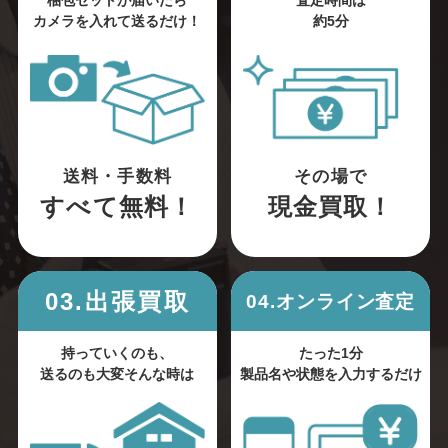
梱包セットが届いたら
査定時間は
カメラを入れて送るだけ！
約5分
送料・手数料
その場で
すべて無料！
現金買取！
03.出張買取
04.オンライン査定
持っていくのも、
たった1分
送るのも大変そんな時は
製品名や状態を入力するだけ