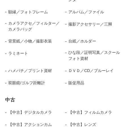
額縁／フォトフレーム
アルバム／ファイル
カメラアクセ／フィルター／
撮影アクセサリー／三脚
カメラバッグ
背景紙／小物／撮影衣装
台紙／ホルダー
ひな段／証明写真／スクール
ラミネート
フォト資材
ハメパチ／プリント資材
ＤＶＤ／CD／ブルーレイ
双眼鏡/ゴルフ距離計
販促用品
中古
【中古】デジタルカメラ
【中古】フィルムカメラ
【中古】アクションカム
【中古】レンズ