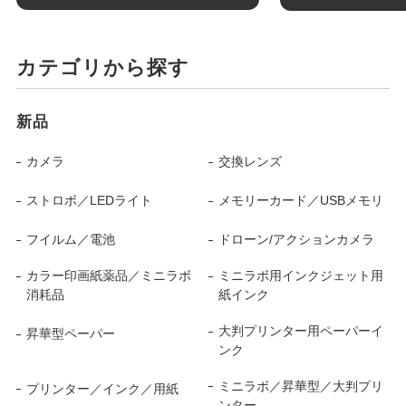
カテゴリから探す
新品
カメラ
交換レンズ
ストロボ／LEDライト
メモリーカード／USBメモリ
フイルム／電池
ドローン/アクションカメラ
カラー印画紙薬品／ミニラボ
ミニラボ用インクジェット用
消耗品
紙インク
大判プリンター用ペーパーイ
昇華型ペーパー
ンク
ミニラボ／昇華型／大判プリ
プリンター／インク／用紙
ンター