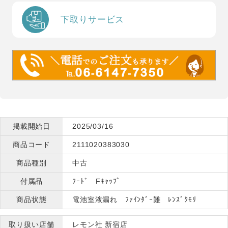
下取りサービス
掲載開始日
2025/03/16
商品コード
2111020383030
商品種別
中古
付属品
ﾌｰﾄﾞ Fｷｬｯﾌﾟ
商品状態
電池室液漏れ ﾌｧｲﾝﾀﾞｰ難 ﾚﾝｽﾞｸﾓﾘ
取り扱い店舗
レモン社 新宿店