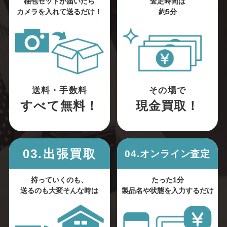
梱包セットが届いたら
査定時間は
カメラを入れて送るだけ！
約5分
送料・手数料
その場で
すべて無料！
現金買取！
03.出張買取
04.オンライン査定
持っていくのも、
たった1分
送るのも大変そんな時は
製品名や状態を入力するだけ