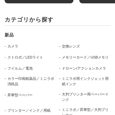
カテゴリから探す
新品
カメラ
交換レンズ
ストロボ／LEDライト
メモリーカード／USBメモリ
フイルム／電池
ドローン/アクションカメラ
カラー印画紙薬品／ミニラボ
ミニラボ用インクジェット用
消耗品
紙インク
大判プリンター用ペーパーイ
昇華型ペーパー
ンク
ミニラボ／昇華型／大判プリ
プリンター／インク／用紙