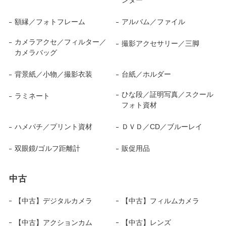
ンター
額縁／フォトフレーム
アルバム／ファイル
カメラアクセ／フィルター／
撮影アクセサリー／三脚
カメラバッグ
背景紙／小物／撮影衣装
台紙／ホルダー
ひな段／証明写真／スクール
ラミネート
フォト資材
ハメパチ／プリント資材
ＤＶＤ／CD／ブルーレイ
双眼鏡/ゴルフ距離計
販促用品
中古
【中古】デジタルカメラ
【中古】フィルムカメラ
【中古】アクションカム
【中古】レンズ