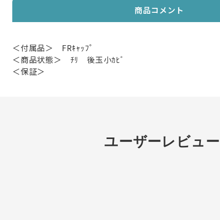
商品コメント
＜付属品＞ FRｷｬｯﾌﾟ
＜商品状態＞ ﾁﾘ 後玉小ｶﾋﾞ
＜保証＞
ユーザーレビュー