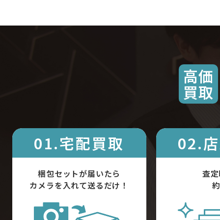
高価
買取
01.宅配買取
02.
梱包セットが届いたら
査定
カメラを入れて送るだけ！
約