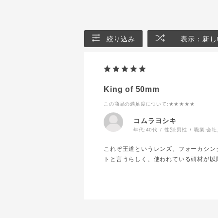
絞り込み
表示：新し
King of 50mm
この商品の満足度について
:★★★★★
コムラヨシキ
年代:
40代
性別:
男性
職業:
会社
これぞ王道というレンズ。フォーカシン
トと言うらしく、使われている硝材が以