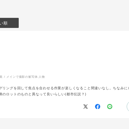
い順
員
メインで撮影の被写体:
人物
グリングを回して焦点を合わせる作業が楽しくなること間違いなし。ちなみにロ
降のロットのものと異なって良いらしい(都市伝説？)