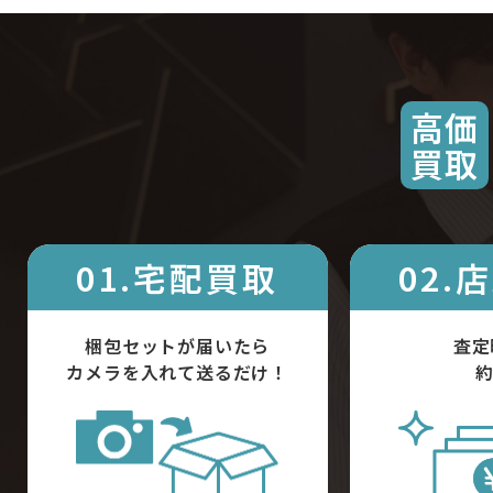
高価
買取
01.宅配買取
02.
梱包セットが届いたら
査定
カメラを入れて送るだけ！
約