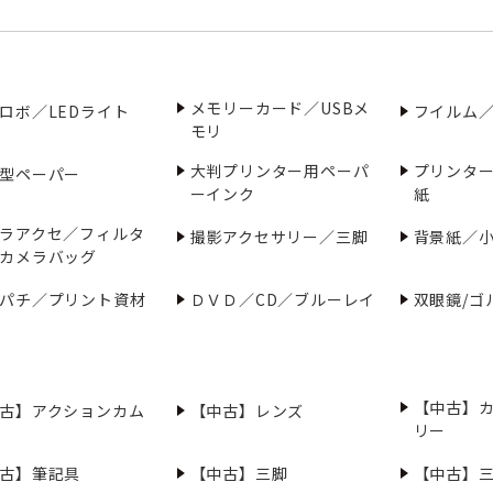
メモリーカード／USBメ
ロボ／LEDライト
フイルム
モリ
大判プリンター用ペーパ
プリンタ
型ペーパー
ーインク
紙
ラアクセ／フィルタ
撮影アクセサリー／三脚
背景紙／
カメラバッグ
パチ／プリント資材
ＤＶＤ／CD／ブルーレイ
双眼鏡/ゴ
【中古】
古】アクションカム
【中古】レンズ
リー
古】筆記具
【中古】三脚
【中古】