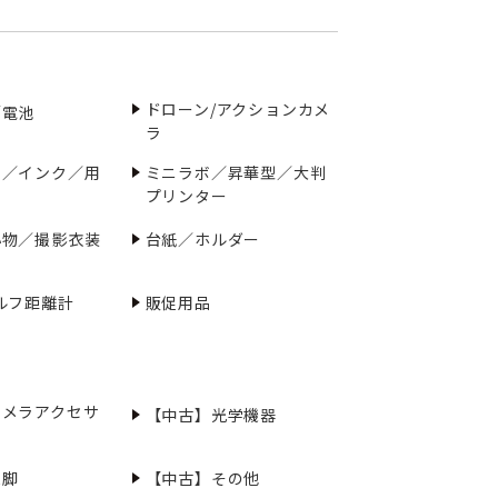
ドローン/アクションカメ
／電池
ラ
ー／インク／用
ミニラボ／昇華型／大判
プリンター
小物／撮影衣装
台紙／ホルダー
ルフ距離計
販促用品
カメラアクセサ
【中古】光学機器
三脚
【中古】その他