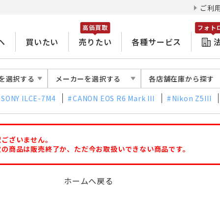
ご利
高価買取
フォト
へ
買いたい
売りたい
各種サービス
を選択する
メーカーを選択する
各店舗在庫から探す
SONY ILCE-7M4
CANON EOS R6 Mark III
Nikon Z5III
訳ございません。
定の商品は販売終了か、ただ今お取扱いできない商品です。
ホームへ戻る