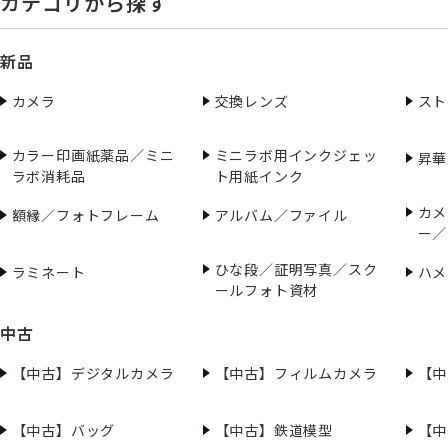
カテゴリから探す
新品
カメラ
交換レンズ
スト
カラー印画紙薬品／ミニ
ミニラボ用インクジェッ
昇華
ラボ消耗品
ト用紙インク
カメ
額縁／フォトフレーム
アルバム／ファイル
ー／
ひな段／証明写真／スク
ラミネート
ハメ
ールフォト資材
中古
【中古】デジタルカメラ
【中古】フィルムカメラ
【中
【中古】バッグ
【中古】鉄道模型
【中