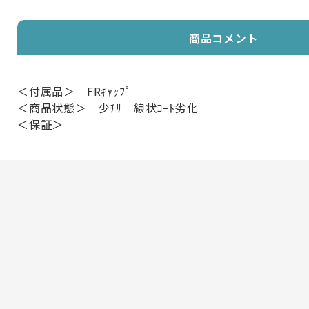
商品コメント
＜付属品＞ FRｷｬｯﾌﾟ
＜商品状態＞ 少ﾁﾘ 線状ｺｰﾄ劣化
＜保証＞