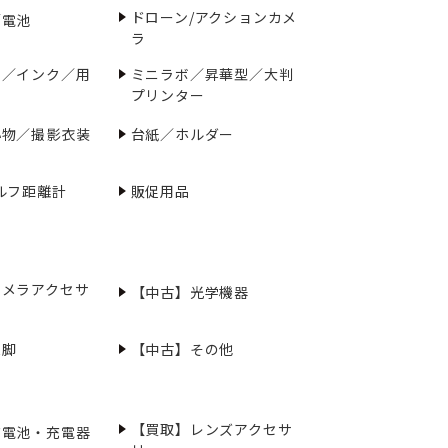
ドローン/アクションカメ
／電池
ラ
ー／インク／用
ミニラボ／昇華型／大判
プリンター
小物／撮影衣装
台紙／ホルダー
ルフ距離計
販促用品
カメラアクセサ
【中古】光学機器
三脚
【中古】その他
【買取】レンズアクセサ
充電池・充電器