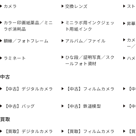
カメラ
交換レンズ
スト
カラー印画紙薬品／ミニ
ミニラボ用インクジェッ
昇華
ラボ消耗品
ト用紙インク
カメ
額縁／フォトフレーム
アルバム／ファイル
ー／
ひな段／証明写真／スク
ラミネート
ハメ
ールフォト資材
中古
【中古】デジタルカメラ
【中古】フィルムカメラ
【中
【中古】バッグ
【中古】鉄道模型
【中
買取
【買取】デジタルカメラ
【買取】フィルムカメラ
【買