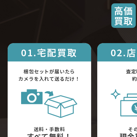
高価
買取
01.宅配買取
02.
梱包セットが届いたら
査定
カメラを入れて送るだけ！
約
送料・手数料
そ
すべて無料！
現金