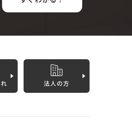
がれ
法人の方