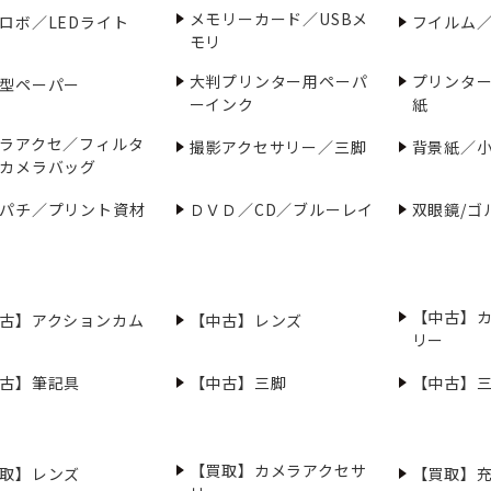
メモリーカード／USBメ
ロボ／LEDライト
フイルム
モリ
大判プリンター用ペーパ
プリンタ
型ペーパー
ーインク
紙
ラアクセ／フィルタ
撮影アクセサリー／三脚
背景紙／
カメラバッグ
パチ／プリント資材
ＤＶＤ／CD／ブルーレイ
双眼鏡/ゴ
【中古】
古】アクションカム
【中古】レンズ
リー
古】筆記具
【中古】三脚
【中古】
【買取】カメラアクセサ
取】レンズ
【買取】