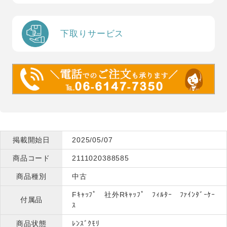
下取りサービス
掲載開始日
2025/05/07
商品コード
2111020388585
商品種別
中古
Fｷｬｯﾌﾟ 社外Rｷｬｯﾌﾟ ﾌｨﾙﾀｰ ﾌｧｲﾝﾀﾞｰｹｰ
付属品
ｽ
商品状態
ﾚﾝｽﾞｸﾓﾘ