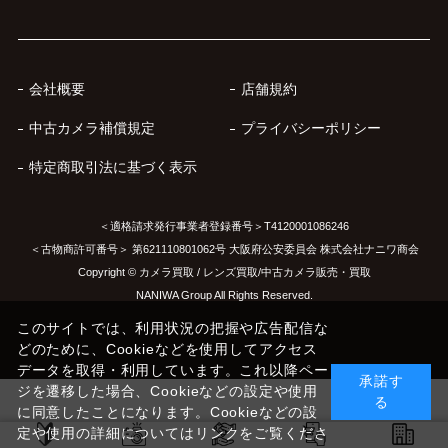
会社概要
店舗規約
中古カメラ補償規定
プライバシーポリシー
特定商取引法に基づく表示
＜適格請求発行事業者登録番号＞T4120001086246
＜古物商許可番号＞ 第621110801062号 大阪府公安委員会 株式会社ナニワ商会
Copyright © カメラ買取 / レンズ買取/中古カメラ販売・買取
NANIWA Group All Rights Reserved.
このサイトでは、利用状況の把握や広告配信な
どのために、Cookieなどを使用してアクセス
データを取得・利用しています。これ以降ペー
承諾す
ジを遷移した場合、Cookieなどの設定や使用
る
に同意したことになります。Cookieなどの設
定や使用の詳細についてはリンクをご覧くださ