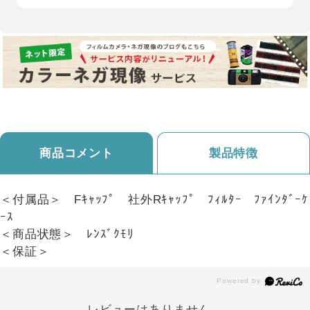
商品コメント
製品特徴
＜付属品＞ Fｷｬｯﾌﾟ 社外Rｷｬｯﾌﾟ ﾌｨﾙﾀｰ ﾌｧｲﾝﾀﾞｰｹ
ｰｽ
＜商品状態＞ ﾚﾝｽﾞｸﾓﾘ
＜保証＞
レビューはありません。