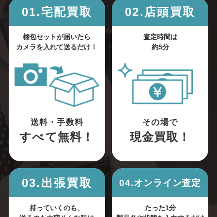
01.宅配買取
02.店頭買取
梱包セットが届いたら
査定時間は
カメラを入れて送るだけ！
約5分
送料・手数料
その場で
すべて無料！
現金買取！
03.出張買取
04.オンライン査定
持っていくのも、
たった1分