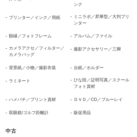
ンク
ミニラボ／昇華型／大判プリ
プリンター／インク／用紙
ンター
額縁／フォトフレーム
アルバム／ファイル
カメラアクセ／フィルター／
撮影アクセサリー／三脚
カメラバッグ
背景紙／小物／撮影衣装
台紙／ホルダー
ひな段／証明写真／スクール
ラミネート
フォト資材
ハメパチ／プリント資材
ＤＶＤ／CD／ブルーレイ
双眼鏡/ゴルフ距離計
販促用品
中古