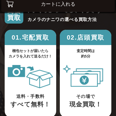
カートに入れる
高く売って安く買う！
高価
買取
カメラのナニワの選べる買取方法
01.宅配買取
02.店頭買取
梱包セットが届いたら
査定時間は
カメラを入れて送るだけ！
約5分
送料・手数料
その場で
すべて無料！
現金買取！