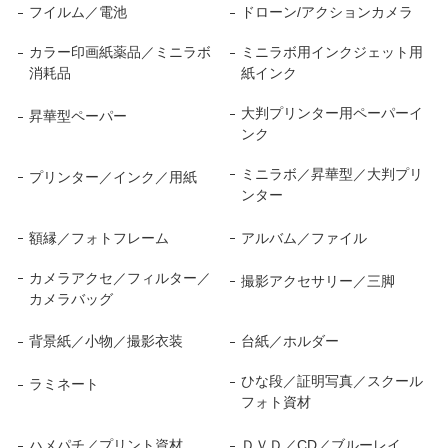
フイルム／電池
ドローン/アクションカメラ
カラー印画紙薬品／ミニラボ
ミニラボ用インクジェット用
消耗品
紙インク
大判プリンター用ペーパーイ
昇華型ペーパー
ンク
ミニラボ／昇華型／大判プリ
プリンター／インク／用紙
ンター
額縁／フォトフレーム
アルバム／ファイル
カメラアクセ／フィルター／
撮影アクセサリー／三脚
カメラバッグ
背景紙／小物／撮影衣装
台紙／ホルダー
ひな段／証明写真／スクール
ラミネート
フォト資材
ハメパチ／プリント資材
ＤＶＤ／CD／ブルーレイ