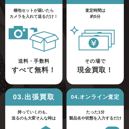
梱包セットが届いたら
査定時間は
カメラを入れて送るだけ！
約5分
送料・手数料
その場で
すべて無料！
現金買取！
03.出張買取
04.オンライン査定
持っていくのも、
たった1分
送るのも大変そんな時は
製品名や状態を入力するだけ