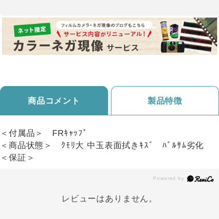
商品コメント
製品特徴
＜付属品＞ FRｷｬｯﾌﾟ
＜商品状態＞ ｸﾓﾘ大 中玉表面拭きｷｽﾞ ﾊﾞﾙｻﾑ劣化
＜保証＞
レビューはありません。