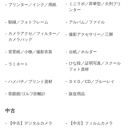
ミニラボ／昇華型／大判プリ
プリンター／インク／用紙
ンター
額縁／フォトフレーム
アルバム／ファイル
カメラアクセ／フィルター／
撮影アクセサリー／三脚
カメラバッグ
背景紙／小物／撮影衣装
台紙／ホルダー
ひな段／証明写真／スクール
ラミネート
フォト資材
ハメパチ／プリント資材
ＤＶＤ／CD／ブルーレイ
双眼鏡/ゴルフ距離計
販促用品
中古
【中古】デジタルカメラ
【中古】フィルムカメラ