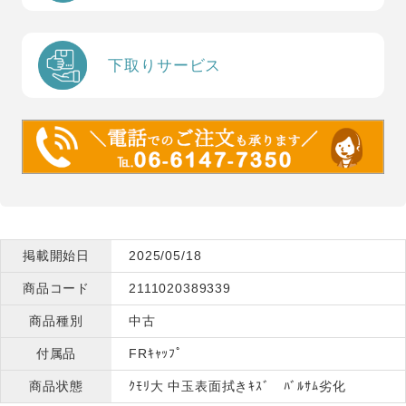
下取りサービス
掲載開始日
2025/05/18
商品コード
2111020389339
商品種別
中古
付属品
FRｷｬｯﾌﾟ
商品状態
ｸﾓﾘ大 中玉表面拭きｷｽﾞ ﾊﾞﾙｻﾑ劣化