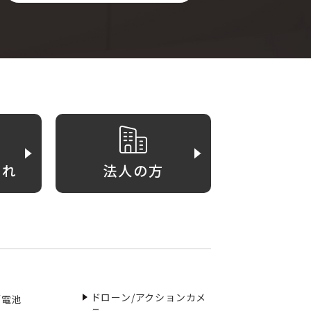
がれ
法人の方
ドローン/アクションカメ
／電池