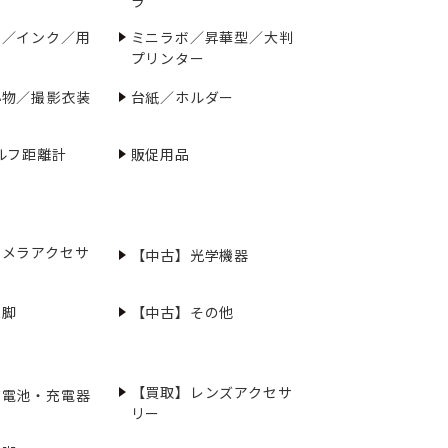
ラ
ー／インク／用
ミニラボ／昇華型／大判
プリンター
小物／撮影衣装
台紙／ホルダー
ルフ距離計
販促用品
カメラアクセサ
【中古】光学機器
三脚
【中古】その他
【買取】レンズアクセサ
充電池・充電器
リー