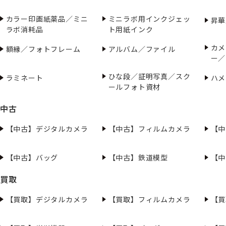
カラー印画紙薬品／ミニ
ミニラボ用インクジェッ
昇華
ラボ消耗品
ト用紙インク
カメ
額縁／フォトフレーム
アルバム／ファイル
ー／
ひな段／証明写真／スク
ラミネート
ハメ
ールフォト資材
中古
【中古】デジタルカメラ
【中古】フィルムカメラ
【中
【中古】バッグ
【中古】鉄道模型
【中
買取
【買取】デジタルカメラ
【買取】フィルムカメラ
【買