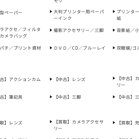
モリ
大判プリンター用ペーパ
プリンタ
型ペーパー
ーインク
紙
ラアクセ／フィルタ
撮影アクセサリー／三脚
背景紙／
カメラバッグ
パチ／プリント資材
ＤＶＤ／CD／ブルーレイ
双眼鏡/ゴ
【中古】
古】アクションカム
【中古】レンズ
リー
古】筆記具
【中古】三脚
【中古】
【買取】カメラアクセサ
取】レンズ
【買取】
リー