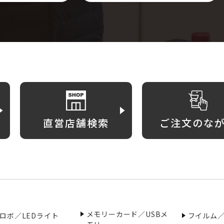
直営店舗検索
ご注文のな
メモリーカード／USBメ
ロボ／LEDライト
フイルム