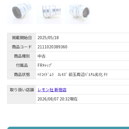
掲載開始日
2025/05/18
商品コード
2111020389360
商品種別
中古
付属品
FRｷｬｯﾌﾟ
商品状態
ﾍﾘｺｲﾄﾞﾑﾗ ｽﾚｷｽﾞ 前玉周辺ﾊﾞﾙｻﾑ劣化 ﾁﾘ
取り扱い店舗
レモン社 新宿店
2026/08/07 20:32現在