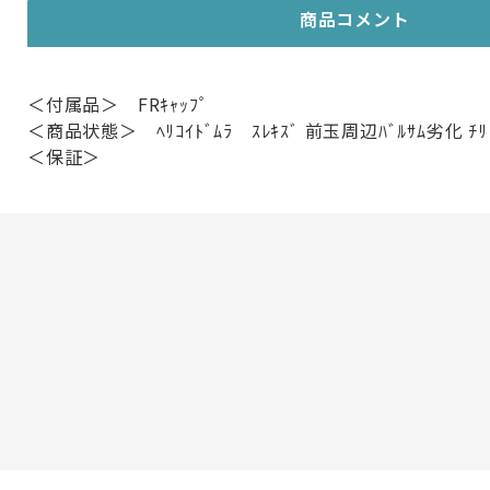
商品コメント
＜付属品＞ FRｷｬｯﾌﾟ
＜商品状態＞ ﾍﾘｺｲﾄﾞﾑﾗ ｽﾚｷｽﾞ 前玉周辺ﾊﾞﾙｻﾑ劣化 ﾁﾘ
＜保証＞