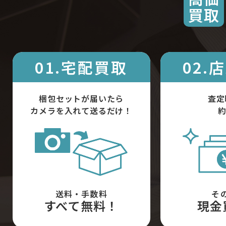
買取
01.宅配買取
02.
梱包セットが届いたら
査定
カメラを入れて送るだけ！
約
送料・手数料
そ
すべて無料！
現金