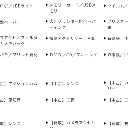
メモリーカード／USBメ
ロボ／LEDライト
フイルム
モリ
大判プリンター用ペーパ
プリンタ
型ペーパー
ーインク
紙
ラアクセ／フィルタ
撮影アクセサリー／三脚
背景紙／
カメラバッグ
パチ／プリント資材
ＤＶＤ／CD／ブルーレイ
双眼鏡/ゴ
【中古】
古】アクションカム
【中古】レンズ
リー
古】筆記具
【中古】三脚
【中古】
【買取】カメラアクセサ
取】レンズ
【買取】