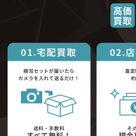
高価
買取
01.宅配買取
02.
梱包セットが届いたら
査定
カメラを入れて送るだけ！
約
送料・手数料
そ
すべて無料！
現金