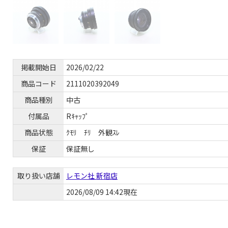
掲載開始日
2026/02/22
商品コード
2111020392049
商品種別
中古
付属品
Rｷｬｯﾌﾟ
商品状態
ｸﾓﾘ ﾁﾘ 外観ｽﾚ
保証
保証無し
取り扱い店舗
レモン社 新宿店
2026/08/09 14:42現在