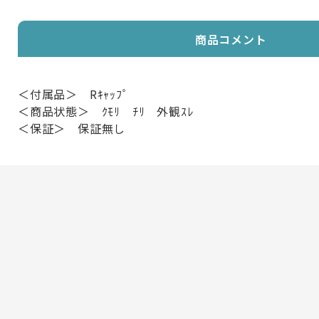
商品コメント
＜付属品＞ Rｷｬｯﾌﾟ
＜商品状態＞ ｸﾓﾘ ﾁﾘ 外観ｽﾚ
＜保証＞ 保証無し