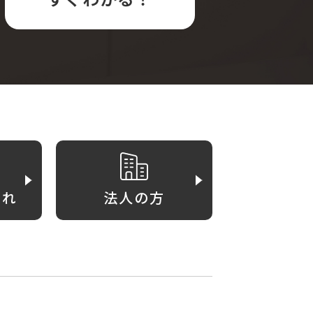
がれ
法人の方