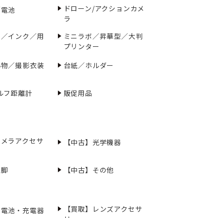
ドローン/アクションカメ
／電池
ラ
ー／インク／用
ミニラボ／昇華型／大判
プリンター
小物／撮影衣装
台紙／ホルダー
ルフ距離計
販促用品
カメラアクセサ
【中古】光学機器
三脚
【中古】その他
【買取】レンズアクセサ
充電池・充電器