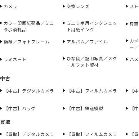
カメラ
交換レンズ
スト
カラー印画紙薬品／ミニ
ミニラボ用インクジェッ
昇華
ラボ消耗品
ト用紙インク
カメ
額縁／フォトフレーム
アルバム／ファイル
ー／
ひな段／証明写真／スク
ラミネート
ハメ
ールフォト資材
中古
【中古】デジタルカメラ
【中古】フィルムカメラ
【中
【中古】バッグ
【中古】鉄道模型
【中
買取
【買取】デジタルカメラ
【買取】フィルムカメラ
【買