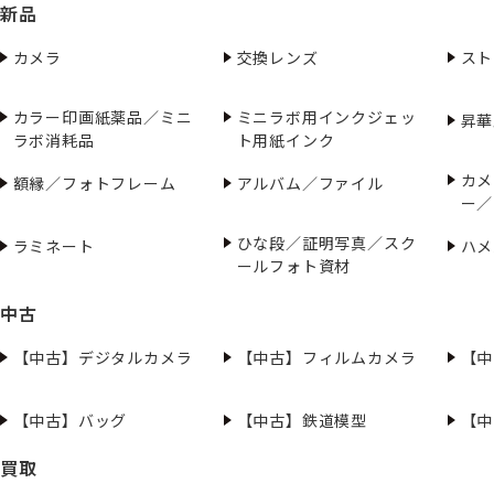
新品
カメラ
交換レンズ
スト
カラー印画紙薬品／ミニ
ミニラボ用インクジェッ
昇華
ラボ消耗品
ト用紙インク
カメ
額縁／フォトフレーム
アルバム／ファイル
ー／
ひな段／証明写真／スク
ラミネート
ハメ
ールフォト資材
中古
【中古】デジタルカメラ
【中古】フィルムカメラ
【中
【中古】バッグ
【中古】鉄道模型
【中
買取