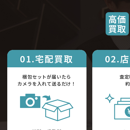
高価
買取
01.宅配買取
02.
梱包セットが届いたら
査定
カメラを入れて送るだけ！
約