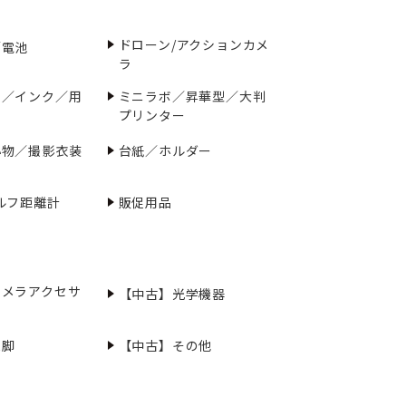
ドローン/アクションカメ
／電池
ラ
ー／インク／用
ミニラボ／昇華型／大判
プリンター
小物／撮影衣装
台紙／ホルダー
ルフ距離計
販促用品
カメラアクセサ
【中古】光学機器
三脚
【中古】その他