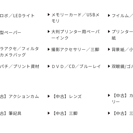
メモリーカード／USBメ
ロボ／LEDライト
フイルム
モリ
大判プリンター用ペーパ
プリンタ
型ペーパー
ーインク
紙
ラアクセ／フィルタ
撮影アクセサリー／三脚
背景紙／
カメラバッグ
パチ／プリント資材
ＤＶＤ／CD／ブルーレイ
双眼鏡/ゴ
【中古】
古】アクションカム
【中古】レンズ
リー
古】筆記具
【中古】三脚
【中古】