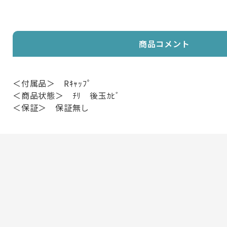
商品コメント
＜付属品＞ Rｷｬｯﾌﾟ
＜商品状態＞ ﾁﾘ 後玉ｶﾋﾞ
＜保証＞ 保証無し