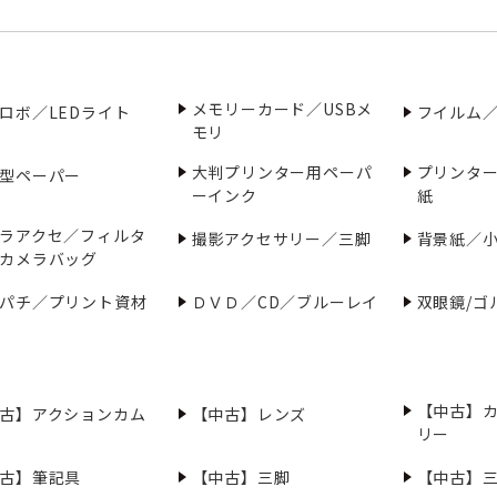
メモリーカード／USBメ
ロボ／LEDライト
フイルム
モリ
大判プリンター用ペーパ
プリンタ
型ペーパー
ーインク
紙
ラアクセ／フィルタ
撮影アクセサリー／三脚
背景紙／
カメラバッグ
パチ／プリント資材
ＤＶＤ／CD／ブルーレイ
双眼鏡/ゴ
【中古】
古】アクションカム
【中古】レンズ
リー
古】筆記具
【中古】三脚
【中古】