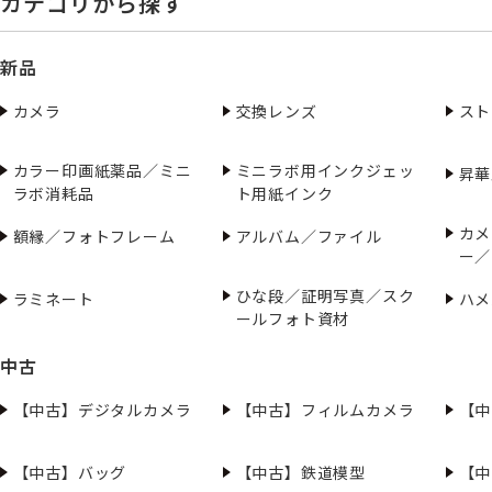
カテゴリから探す
新品
カメラ
交換レンズ
スト
カラー印画紙薬品／ミニ
ミニラボ用インクジェッ
昇華
ラボ消耗品
ト用紙インク
カメ
額縁／フォトフレーム
アルバム／ファイル
ー／
ひな段／証明写真／スク
ラミネート
ハメ
ールフォト資材
中古
【中古】デジタルカメラ
【中古】フィルムカメラ
【中
【中古】バッグ
【中古】鉄道模型
【中