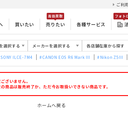
ご利
高価買取
フォト
へ
買いたい
売りたい
各種サービス
を選択する
メーカーを選択する
各店舗在庫から探す
SONY ILCE-7M4
CANON EOS R6 Mark III
Nikon Z5III
訳ございません。
定の商品は販売終了か、ただ今お取扱いできない商品です。
ホームへ戻る