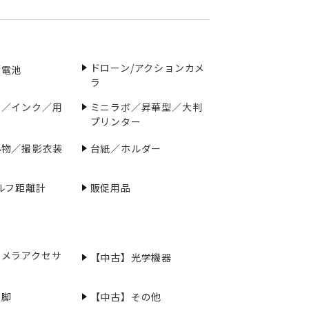
ドローン/アクションカメ
／電池
ラ
ー／インク／用
ミニラボ／昇華型／大判
プリンター
小物／撮影衣装
台紙／ホルダー
ルフ距離計
販促用品
カメラアクセサ
【中古】光学機器
三脚
【中古】その他