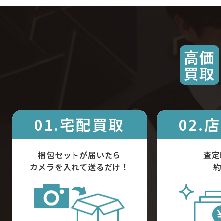
高価
買取
01.宅配買取
02.
梱包セットが届いたら
査定
カメラを入れて送るだけ！
約