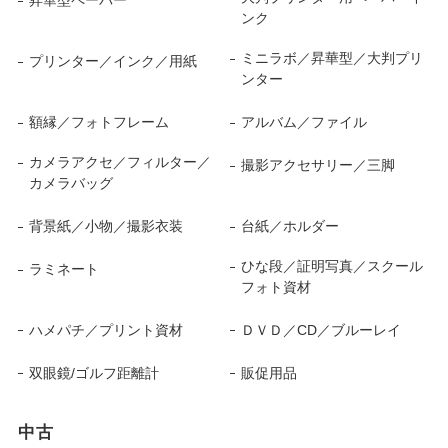
昇華型ペーパー
ンク
ミニラボ／昇華型／大判プリ
プリンター／インク／用紙
ンター
額縁／フォトフレーム
アルバム／ファイル
カメラアクセ／フィルター／
撮影アクセサリー／三脚
カメラバッグ
背景紙／小物／撮影衣装
台紙／ホルダー
ひな段／証明写真／スクール
ラミネート
フォト資材
ハメパチ／プリント資材
ＤＶＤ／CD／ブルーレイ
双眼鏡/ゴルフ距離計
販促用品
中古