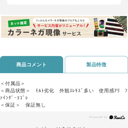
商品コメント
製品特徴
＜付属品＞
＜商品状態＞ ﾓﾙﾄ劣化 外観ｽﾚｷｽﾞ多い 使用感ｱﾘ ﾌ
ｧｲﾝﾀﾞｰﾖｺﾞﾚ
＜保証＞ 保証無し