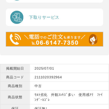
下取りサービス
掲載開始日
2025/07/01
商品コード
2111020392964
商品種別
中古
ﾓﾙﾄ劣化 外観ｽﾚｷｽﾞ多い 使用感ｱﾘ ﾌｧｲ
商品状態
ﾝﾀﾞｰﾖｺﾞﾚ
保証
保証無し