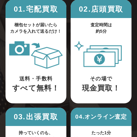
01.宅配買取
02.店頭買取
梱包セットが届いたら
査定時間は
カメラを入れて送るだけ！
約5分
送料・手数料
その場で
すべて無料！
現金買取！
03.出張買取
04.オンライン査定
持っていくのも、
たった1分