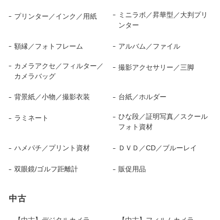
ミニラボ／昇華型／大判プリ
プリンター／インク／用紙
ンター
額縁／フォトフレーム
アルバム／ファイル
カメラアクセ／フィルター／
撮影アクセサリー／三脚
カメラバッグ
背景紙／小物／撮影衣装
台紙／ホルダー
ひな段／証明写真／スクール
ラミネート
フォト資材
ハメパチ／プリント資材
ＤＶＤ／CD／ブルーレイ
双眼鏡/ゴルフ距離計
販促用品
中古
【中古】デジタルカメラ
【中古】フィルムカメラ