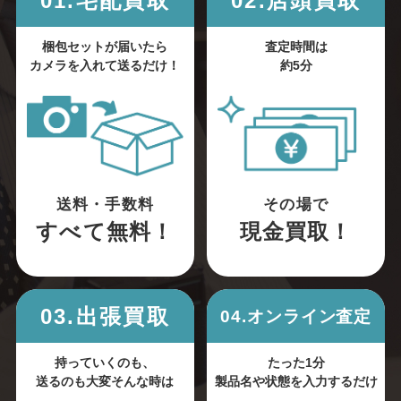
01.宅配買取
02.店頭買取
梱包セットが届いたら
査定時間は
カメラを入れて送るだけ！
約5分
送料・手数料
その場で
すべて無料！
現金買取！
03.出張買取
04.オンライン査定
持っていくのも、
たった1分
送るのも大変そんな時は
製品名や状態を入力するだけ