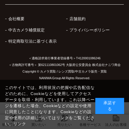
会社概要
店舗規約
中古カメラ補償規定
プライバシーポリシー
特定商取引法に基づく表示
＜適格請求発行事業者登録番号＞T4120001086246
＜古物商許可番号＞ 第621110801062号 大阪府公安委員会 株式会社ナニワ商会
Copyright © カメラ買取 / レンズ買取/中古カメラ販売・買取
NANIWA Group All Rights Reserved.
このサイトでは、利用状況の把握や広告配信な
どのために、Cookieなどを使用してアクセス
データを取得・利用しています。これ以降ペー
承諾す
ジを遷移した場合、Cookieなどの設定や使用
る
に同意したことになります。Cookieなどの設
定や使用の詳細についてはリンクをご覧くださ
い。
リンク
初めての方へ
買いたい
売りたい
各種サービス
法人のお客様