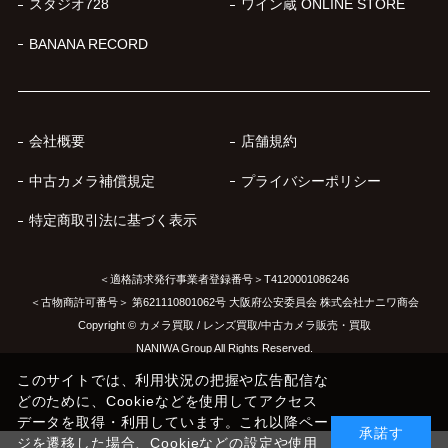
スタジオ728
ワイン蔵 ONLINE STORE
BANANA RECORD
会社概要
店舗規約
中古カメラ補償規定
プライバシーポリシー
特定商取引法に基づく表示
＜適格請求発行事業者登録番号＞T4120001086246
＜古物商許可番号＞ 第621110801062号 大阪府公安委員会 株式会社ナニワ商会
Copyright © カメラ買取 / レンズ買取/中古カメラ販売・買取
NANIWA Group All Rights Reserved.
このサイトでは、利用状況の把握や広告配信な
どのために、Cookieなどを使用してアクセス
データを取得・利用しています。これ以降ペー
承諾す
ジを遷移した場合、Cookieなどの設定や使用