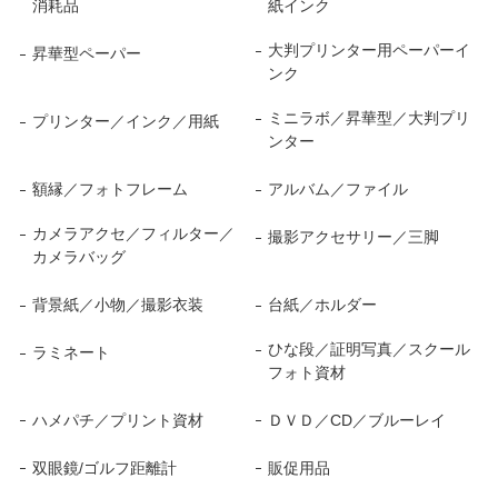
消耗品
紙インク
大判プリンター用ペーパーイ
昇華型ペーパー
ンク
ミニラボ／昇華型／大判プリ
プリンター／インク／用紙
ンター
額縁／フォトフレーム
アルバム／ファイル
カメラアクセ／フィルター／
撮影アクセサリー／三脚
カメラバッグ
背景紙／小物／撮影衣装
台紙／ホルダー
ひな段／証明写真／スクール
ラミネート
フォト資材
ハメパチ／プリント資材
ＤＶＤ／CD／ブルーレイ
双眼鏡/ゴルフ距離計
販促用品