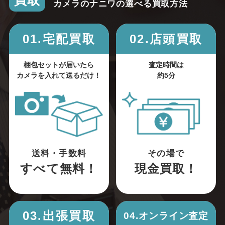
買取
カメラのナニワの選べる買取方法
01.宅配買取
02.店頭買取
梱包セットが届いたら
査定時間は
カメラを入れて送るだけ！
約5分
送料・手数料
その場で
すべて無料！
現金買取！
03.出張買取
04.オンライン査定