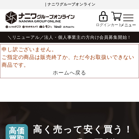
｜ナニワグループオンライン
ログイン
カート
＼リニューアル／法人・個人事業主の方向け会員募集開始！
申し訳ございません。
ご指定の商品は販売終了か、ただ今お取扱いできない
商品です。
ホームへ戻る
高く売って安く買う！
高価