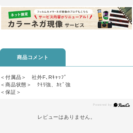
商品コメント
＜付属品＞ 社外F､Rｷｬｯﾌﾟ
＜商品状態＞ ｸﾓﾘ強、ｶﾋﾞ強
＜保証＞
レビューはありません。