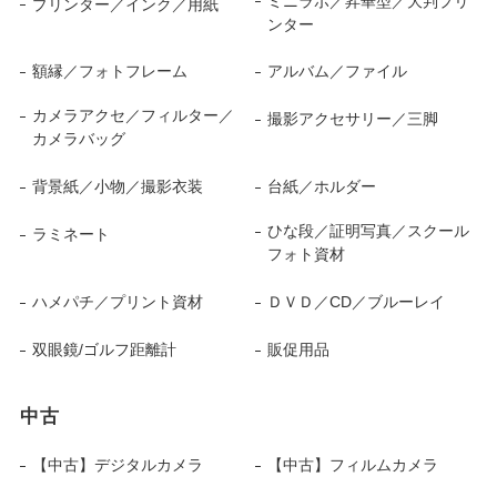
ミニラボ／昇華型／大判プリ
プリンター／インク／用紙
ンター
額縁／フォトフレーム
アルバム／ファイル
カメラアクセ／フィルター／
撮影アクセサリー／三脚
カメラバッグ
背景紙／小物／撮影衣装
台紙／ホルダー
ひな段／証明写真／スクール
ラミネート
フォト資材
ハメパチ／プリント資材
ＤＶＤ／CD／ブルーレイ
双眼鏡/ゴルフ距離計
販促用品
中古
【中古】デジタルカメラ
【中古】フィルムカメラ