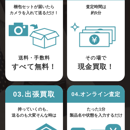
梱包セットが届いたら
査定時間は
カメラを入れて送るだけ！
約5分
送料・手数料
その場で
すべて無料！
現金買取！
03.出張買取
04.オンライン査定
持っていくのも、
たった1分
送るのも大変そんな時は
製品名や状態を入力するだけ