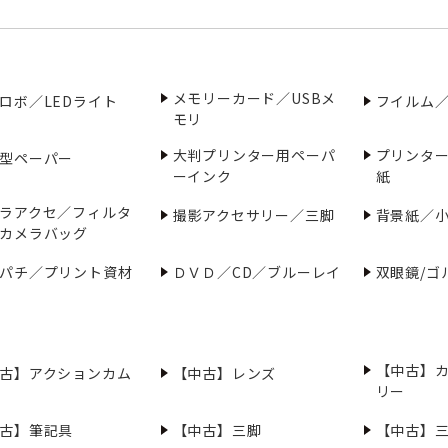
メモリーカード／USBメ
ロボ／LEDライト
フイルム
モリ
大判プリンター用ペーパ
プリンタ
型ペーパー
ーインク
紙
ラアクセ／フィルタ
撮影アクセサリー／三脚
背景紙／
カメラバッグ
パチ／プリント資材
ＤＶＤ／CD／ブルーレイ
双眼鏡/ゴ
【中古】
古】アクションカム
【中古】レンズ
リー
古】筆記具
【中古】三脚
【中古】