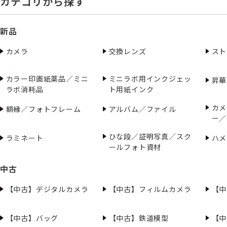
カテゴリから探す
新品
カメラ
交換レンズ
スト
カラー印画紙薬品／ミニ
ミニラボ用インクジェッ
昇華
ラボ消耗品
ト用紙インク
カメ
額縁／フォトフレーム
アルバム／ファイル
ー／
ひな段／証明写真／スク
ラミネート
ハメ
ールフォト資材
中古
【中古】デジタルカメラ
【中古】フィルムカメラ
【中
【中古】バッグ
【中古】鉄道模型
【中