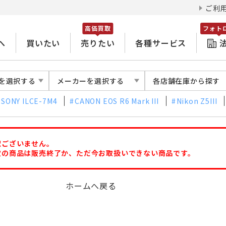
ご利
高価買取
フォト
へ
買いたい
売りたい
各種サービス
を選択する
メーカーを選択する
各店舗在庫から探す
SONY ILCE-7M4
CANON EOS R6 Mark III
Nikon Z5III
訳ございません。
定の商品は販売終了か、ただ今お取扱いできない商品です。
ホームへ戻る