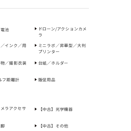
ドローン/アクションカメ
／電池
ラ
ー／インク／用
ミニラボ／昇華型／大判
プリンター
小物／撮影衣装
台紙／ホルダー
ルフ距離計
販促用品
カメラアクセサ
【中古】光学機器
三脚
【中古】その他