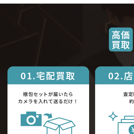
高価
買取
01.宅配買取
02.
梱包セットが届いたら
査定
カメラを入れて送るだけ！
約