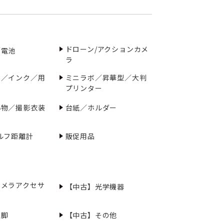
ドローン/アクションカメ
／電池
ラ
ー／インク／用
ミニラボ／昇華型／大判
プリンター
小物／撮影衣装
台紙／ホルダー
ルフ距離計
販促用品
カメラアクセサ
【中古】光学機器
三脚
【中古】その他