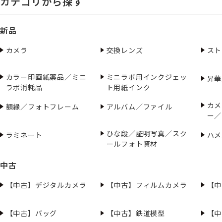
カテゴリから探す
新品
カメラ
交換レンズ
スト
カラー印画紙薬品／ミニ
ミニラボ用インクジェッ
昇華
ラボ消耗品
ト用紙インク
カメ
額縁／フォトフレーム
アルバム／ファイル
ー／
ひな段／証明写真／スク
ラミネート
ハメ
ールフォト資材
中古
【中古】デジタルカメラ
【中古】フィルムカメラ
【中
【中古】バッグ
【中古】鉄道模型
【中