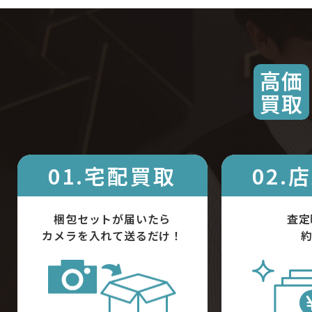
高価
買取
01.宅配買取
02.
梱包セットが届いたら
査定
カメラを入れて送るだけ！
約