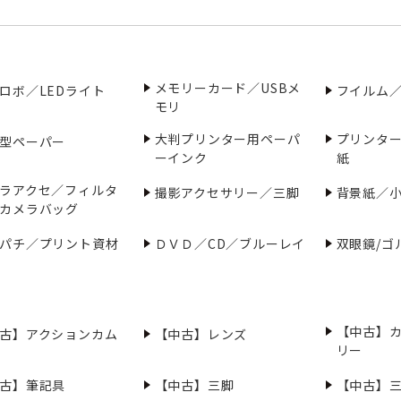
メモリーカード／USBメ
ロボ／LEDライト
フイルム
モリ
大判プリンター用ペーパ
プリンタ
型ペーパー
ーインク
紙
ラアクセ／フィルタ
撮影アクセサリー／三脚
背景紙／
カメラバッグ
パチ／プリント資材
ＤＶＤ／CD／ブルーレイ
双眼鏡/ゴ
【中古】
古】アクションカム
【中古】レンズ
リー
古】筆記具
【中古】三脚
【中古】