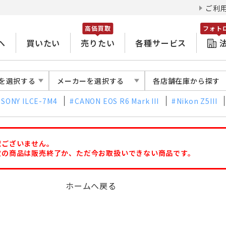
ご利
高価買取
フォト
へ
買いたい
売りたい
各種サービス
を選択する
メーカーを選択する
各店舗在庫から探す
SONY ILCE-7M4
CANON EOS R6 Mark III
Nikon Z5III
訳ございません。
定の商品は販売終了か、ただ今お取扱いできない商品です。
ホームへ戻る