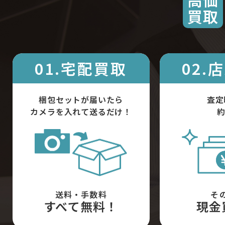
買取
01.宅配買取
02.
梱包セットが届いたら
査定
カメラを入れて送るだけ！
約
送料・手数料
そ
すべて無料！
現金