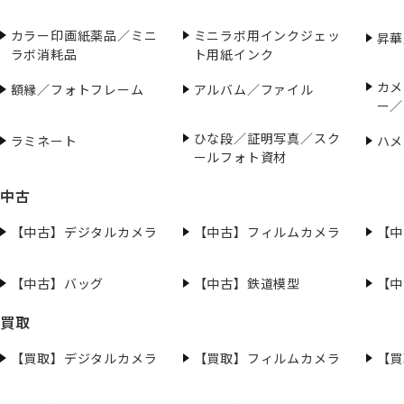
カラー印画紙薬品／ミニ
ミニラボ用インクジェッ
昇華
ラボ消耗品
ト用紙インク
カメ
額縁／フォトフレーム
アルバム／ファイル
ー／
ひな段／証明写真／スク
ラミネート
ハメ
ールフォト資材
中古
【中古】デジタルカメラ
【中古】フィルムカメラ
【中
【中古】バッグ
【中古】鉄道模型
【中
買取
【買取】デジタルカメラ
【買取】フィルムカメラ
【買