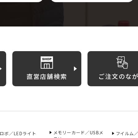
直営店舗検索
ご注文のな
メモリーカード／USBメ
ロボ／LEDライト
フイルム