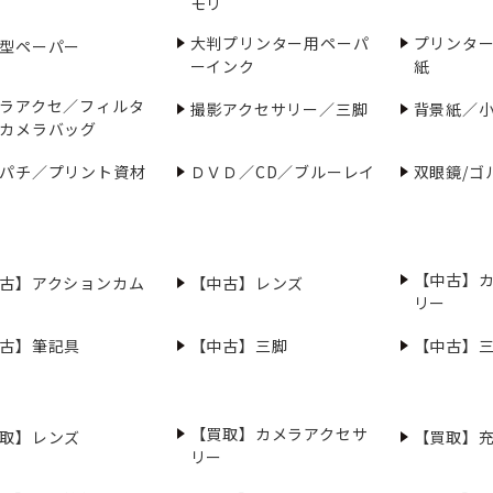
モリ
大判プリンター用ペーパ
プリンタ
型ペーパー
ーインク
紙
ラアクセ／フィルタ
撮影アクセサリー／三脚
背景紙／
カメラバッグ
パチ／プリント資材
ＤＶＤ／CD／ブルーレイ
双眼鏡/ゴ
【中古】
古】アクションカム
【中古】レンズ
リー
古】筆記具
【中古】三脚
【中古】
【買取】カメラアクセサ
取】レンズ
【買取】
リー