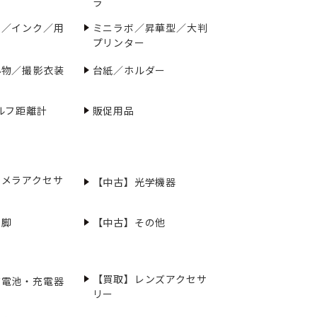
ラ
ー／インク／用
ミニラボ／昇華型／大判
プリンター
小物／撮影衣装
台紙／ホルダー
ルフ距離計
販促用品
カメラアクセサ
【中古】光学機器
三脚
【中古】その他
【買取】レンズアクセサ
充電池・充電器
リー