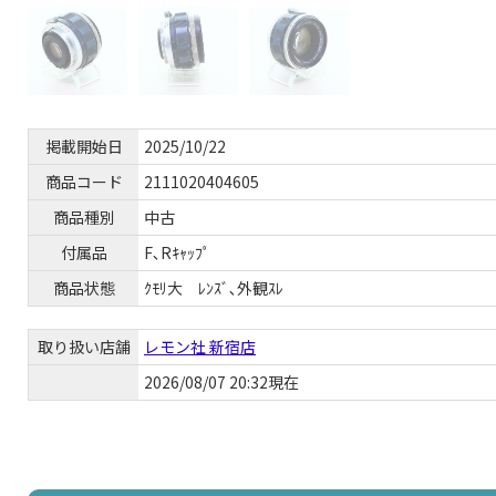
掲載開始日
2025/10/22
商品コード
2111020404605
商品種別
中古
付属品
F､Rｷｬｯﾌﾟ
商品状態
ｸﾓﾘ大 ﾚﾝｽﾞ､外観ｽﾚ
取り扱い店舗
レモン社 新宿店
2026/08/07 20:32現在