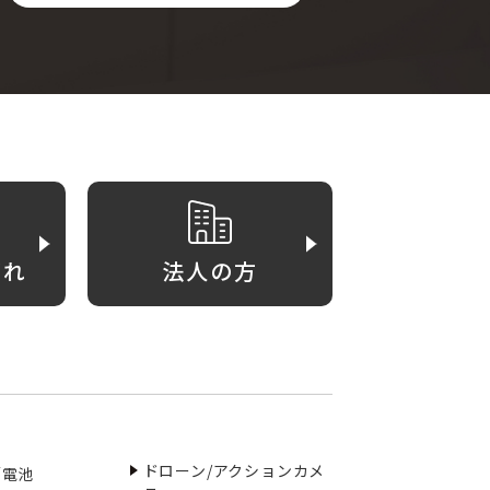
がれ
法人の方
ドローン/アクションカメ
／電池