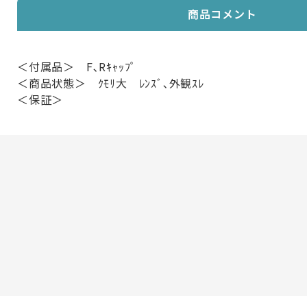
商品コメント
＜付属品＞ F､Rｷｬｯﾌﾟ
＜商品状態＞ ｸﾓﾘ大 ﾚﾝｽﾞ､外観ｽﾚ
＜保証＞