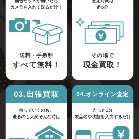
梱包セットが届いたら
査定時間は
カメラを入れて送るだけ！
約5分
送料・手数料
その場で
すべて無料！
現金買取！
03.出張買取
04.オンライン査定
持っていくのも、
たった1分
送るのも大変そんな時は
製品名や状態を入力するだけ