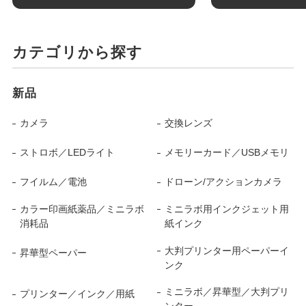
カテゴリから探す
新品
カメラ
交換レンズ
ストロボ／LEDライト
メモリーカード／USBメモリ
フイルム／電池
ドローン/アクションカメラ
カラー印画紙薬品／ミニラボ
ミニラボ用インクジェット用
消耗品
紙インク
大判プリンター用ペーパーイ
昇華型ペーパー
ンク
ミニラボ／昇華型／大判プリ
プリンター／インク／用紙