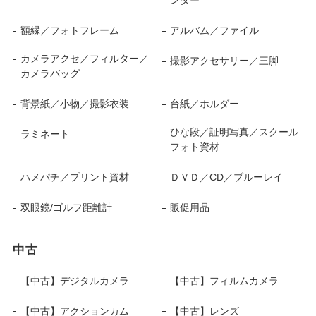
ンター
額縁／フォトフレーム
アルバム／ファイル
カメラアクセ／フィルター／
撮影アクセサリー／三脚
カメラバッグ
背景紙／小物／撮影衣装
台紙／ホルダー
ひな段／証明写真／スクール
ラミネート
フォト資材
ハメパチ／プリント資材
ＤＶＤ／CD／ブルーレイ
双眼鏡/ゴルフ距離計
販促用品
中古
【中古】デジタルカメラ
【中古】フィルムカメラ
【中古】アクションカム
【中古】レンズ