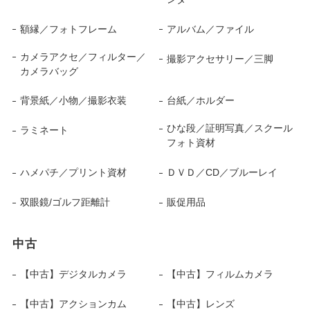
額縁／フォトフレーム
アルバム／ファイル
カメラアクセ／フィルター／
撮影アクセサリー／三脚
カメラバッグ
背景紙／小物／撮影衣装
台紙／ホルダー
ひな段／証明写真／スクール
ラミネート
フォト資材
ハメパチ／プリント資材
ＤＶＤ／CD／ブルーレイ
双眼鏡/ゴルフ距離計
販促用品
中古
【中古】デジタルカメラ
【中古】フィルムカメラ
【中古】アクションカム
【中古】レンズ