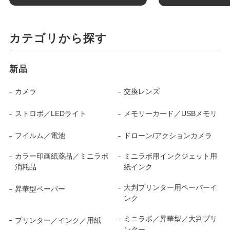
カテゴリから探す
新品
カメラ
交換レンズ
ストロボ／LEDライト
メモリーカード／USBメモリ
フイルム／電池
ドローン/アクションカメラ
カラー印画紙薬品／ミニラボ
ミニラボ用インクジェット用
消耗品
紙インク
大判プリンター用ペーパーイ
昇華型ペーパー
ンク
ミニラボ／昇華型／大判プリ
プリンター／インク／用紙
ンター