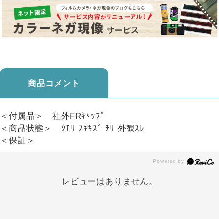
商品コメント
＜付属品＞ 社外FRｷｬｯﾌﾟ
＜商品状態＞ ｸﾓﾘ ﾌｷｷｽﾞ ﾁﾘ 外観ｽﾚ
＜保証＞
レビューはありません。