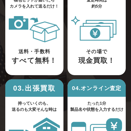
梱包セットが届いたら
査定時間は
カメラを入れて送るだけ！
約5分
送料・手数料
その場で
すべて無料！
現金買取！
03.出張買取
04.オンライン査定
持っていくのも、
たった1分
送るのも大変そんな時は
製品名や状態を入力するだけ