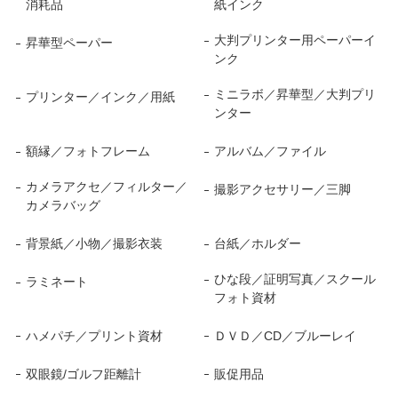
消耗品
紙インク
大判プリンター用ペーパーイ
昇華型ペーパー
ンク
ミニラボ／昇華型／大判プリ
プリンター／インク／用紙
ンター
額縁／フォトフレーム
アルバム／ファイル
カメラアクセ／フィルター／
撮影アクセサリー／三脚
カメラバッグ
背景紙／小物／撮影衣装
台紙／ホルダー
ひな段／証明写真／スクール
ラミネート
フォト資材
ハメパチ／プリント資材
ＤＶＤ／CD／ブルーレイ
双眼鏡/ゴルフ距離計
販促用品