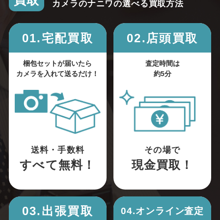
買取
カメラのナニワの選べる買取方法
01.宅配買取
02.店頭買取
梱包セットが届いたら
査定時間は
カメラを入れて送るだけ！
約5分
送料・手数料
その場で
すべて無料！
現金買取！
03.出張買取
04.オンライン査定