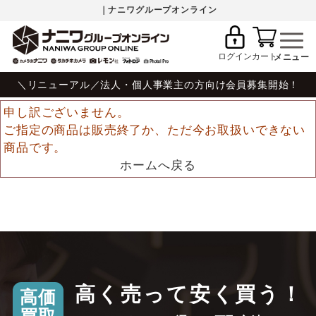
｜ナニワグループオンライン
ログイン
カート
＼リニューアル／法人・個人事業主の方向け会員募集開始！
申し訳ございません。
ご指定の商品は販売終了か、ただ今お取扱いできない
商品です。
ホームへ戻る
高く売って安く買う！
高価