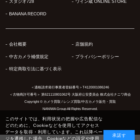
スタジオ728
ワイン蔵 ONLINE STORE
BANANA RECORD
会社概要
店舗規約
中古カメラ補償規定
プライバシーポリシー
特定商取引法に基づく表示
＜適格請求発行事業者登録番号＞T4120001086246
＜古物商許可番号＞ 第621110801062号 大阪府公安委員会 株式会社ナニワ商会
Copyright © カメラ買取 / レンズ買取/中古カメラ販売・買取
NANIWA Group All Rights Reserved.
このサイトでは、利用状況の把握や広告配信な
どのために、Cookieなどを使用してアクセス
データを取得・利用しています。これ以降ペー
承諾す
ジを遷移した場合、Cookieなどの設定や使用