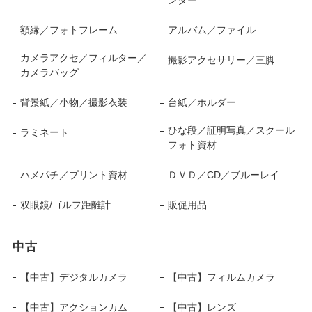
ンター
額縁／フォトフレーム
アルバム／ファイル
カメラアクセ／フィルター／
撮影アクセサリー／三脚
カメラバッグ
背景紙／小物／撮影衣装
台紙／ホルダー
ひな段／証明写真／スクール
ラミネート
フォト資材
ハメパチ／プリント資材
ＤＶＤ／CD／ブルーレイ
双眼鏡/ゴルフ距離計
販促用品
中古
【中古】デジタルカメラ
【中古】フィルムカメラ
【中古】アクションカム
【中古】レンズ