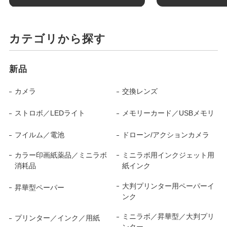
カテゴリから探す
新品
カメラ
交換レンズ
ストロボ／LEDライト
メモリーカード／USBメモリ
フイルム／電池
ドローン/アクションカメラ
カラー印画紙薬品／ミニラボ
ミニラボ用インクジェット用
消耗品
紙インク
大判プリンター用ペーパーイ
昇華型ペーパー
ンク
ミニラボ／昇華型／大判プリ
プリンター／インク／用紙