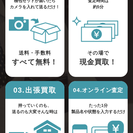
梱包セットが届いたら
査定時間は
カメラを入れて送るだけ！
約5分
送料・手数料
その場で
すべて無料！
現金買取！
03.出張買取
04.オンライン査定
持っていくのも、
たった1分
送るのも大変そんな時は
製品名や状態を入力するだけ