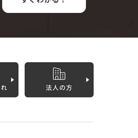
がれ
法人の方