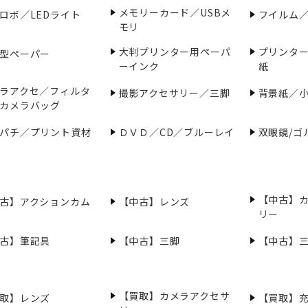
メモリーカード／USBメ
ロボ／LEDライト
フイルム
モリ
大判プリンター用ペーパ
プリンタ
型ペーパー
ーインク
紙
ラアクセ／フィルタ
撮影アクセサリー／三脚
背景紙／
カメラバッグ
パチ／プリント資材
ＤＶＤ／CD／ブルーレイ
双眼鏡/ゴ
【中古】
古】アクションカム
【中古】レンズ
リー
古】筆記具
【中古】三脚
【中古】
【買取】カメラアクセサ
取】レンズ
【買取】