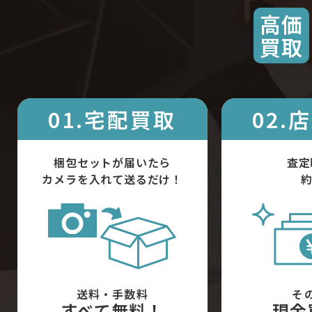
高価
買取
01.宅配買取
02.
梱包セットが届いたら
査定
カメラを入れて送るだけ！
約
送料・手数料
そ
すべて無料！
現金