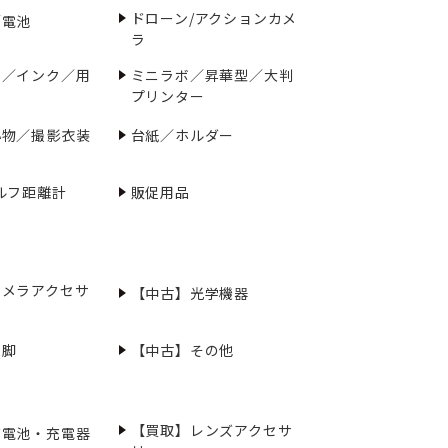
ドローン/アクションカメ
／電池
ラ
ー／インク／用
ミニラボ／昇華型／大判
プリンター
小物／撮影衣装
台紙／ホルダー
ルフ距離計
販促用品
カメラアクセサ
【中古】光学機器
三脚
【中古】その他
【買取】レンズアクセサ
充電池・充電器