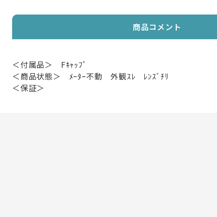
商品コメント
＜付属品＞ Fｷｬｯﾌﾟ
＜商品状態＞ ﾒｰﾀｰ不動 外観ｽﾚ ﾚﾝｽﾞﾁﾘ
＜保証＞