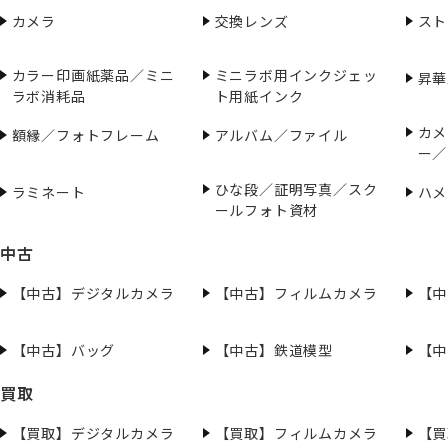
カメラ
交換レンズ
スト
カラー印画紙薬品／ミニ
ミニラボ用インクジェッ
昇華
ラボ消耗品
ト用紙インク
カメ
額縁／フォトフレーム
アルバム／ファイル
ー／
ひな段／証明写真／スク
ラミネート
ハメ
ールフォト資材
中古
【中古】デジタルカメラ
【中古】フィルムカメラ
【中
【中古】バッグ
【中古】鉄道模型
【中
買取
【買取】デジタルカメラ
【買取】フィルムカメラ
【買