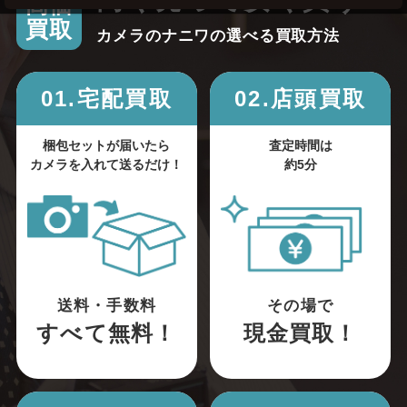
高く売って安く買う！
高価
買取
カメラのナニワの選べる買取方法
01.宅配買取
02.店頭買取
梱包セットが届いたら
査定時間は
カメラを入れて送るだけ！
約5分
送料・手数料
その場で
すべて無料！
現金買取！