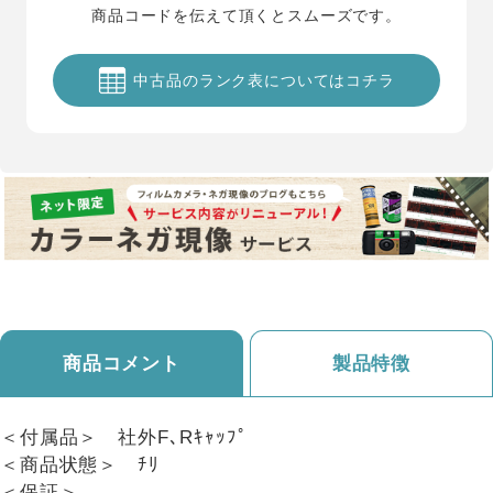
商品コードを伝えて頂くとスムーズです。
中古品のランク表についてはコチラ
商品コメント
製品特徴
＜付属品＞ 社外F､Rｷｬｯﾌﾟ
＜商品状態＞ ﾁﾘ
＜保証＞