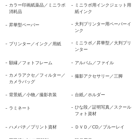
カラー印画紙薬品／ミニラボ
ミニラボ用インクジェット用
消耗品
紙インク
大判プリンター用ペーパーイ
昇華型ペーパー
ンク
ミニラボ／昇華型／大判プリ
プリンター／インク／用紙
ンター
額縁／フォトフレーム
アルバム／ファイル
カメラアクセ／フィルター／
撮影アクセサリー／三脚
カメラバッグ
背景紙／小物／撮影衣装
台紙／ホルダー
ひな段／証明写真／スクール
ラミネート
フォト資材
ハメパチ／プリント資材
ＤＶＤ／CD／ブルーレイ